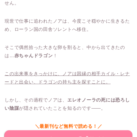
せん。
現世で仕事に追われたノアは、今度こそ穏やかに生きるた
め、ローラン国の田舎ソレントへ移住。
そこで偶然拾った大きな卵を割ると、中から出てきたの
は…
赤ちゃんドラゴン
！
この出来事をきっかけに、ノアは因縁の相手カイル・レナ
ードと出会い、ドラゴンの持ち主を探すことに。
しかし、その過程でノアは、
エレオノーラの死には恐ろし
い陰謀
が隠されていたことを知るのです――。
＼最新刊など無料で読める！／