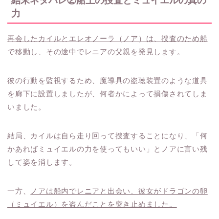
結末ネタバレ②船上の捜査とミュイエルの真の
力
再会したカイルとエレオノーラ（ノア）は、捜査のため船
で移動し、その途中でレニアの父親を発見します。
彼の行動を監視するため、魔導具の盗聴装置のような道具
を廊下に設置しましたが、何者かによって損傷されてしま
いました。
結局、カイルは自ら走り回って捜査することになり、「何
かあればミュイエルの力を使ってもいい」とノアに言い残
して姿を消します。
一方、
ノアは船内でレニアと出会い、彼女がドラゴンの卵
（ミュイエル）を盗んだことを突き止めました。