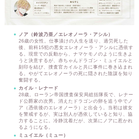
ノア（鈴波乃亜／エレオノーラ・アシル）
26歳の女性。仕事漬けの人生を送り、過労死した
後、前科15犯の悪女エレオノーラ・アシルに憑依す
る。現世での反動から、ナマケモノのように生きよ
うと決意するが、赤ちゃんドラゴン・ミュイエルと
刻印を結び、捜査官カイルと共に事件に巻き込まれ
る。やがてエレオノーラの死に隠された陰謀を知り
奮闘する。
カイル・レナード
28歳。ローラン帝国捜査保安局総括隊長で、レナー
ド公爵家の次男。消えたドラゴンの卵を追う中でノ
ア（憑依後のエレオノーラ）と出会う。当初は彼女
を警戒するが、実は別人が憑依していると知り、協
力することに。冷静沈着だが、次第にノアに惹かれ
るようになる。
ミュイエル（ミュー）