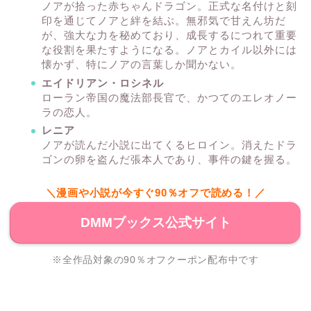
ノアが拾った赤ちゃんドラゴン。正式な名付けと刻
印を通じてノアと絆を結ぶ。無邪気で甘えん坊だ
が、強大な力を秘めており、成長するにつれて重要
な役割を果たすようになる。ノアとカイル以外には
懐かず、特にノアの言葉しか聞かない。
エイドリアン・ロシネル
ローラン帝国の魔法部長官で、かつてのエレオノー
ラの恋人。
レニア
ノアが読んだ小説に出てくるヒロイン。消えたドラ
ゴンの卵を盗んだ張本人であり、事件の鍵を握る。
＼漫画や小説が今すぐ90％オフで読める！／
DMMブックス公式サイト
※全作品対象の90％オフクーポン配布中です