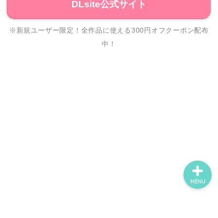
DLsite公式サイト
※新規ユーザー限定！全作品に使える300円オフクーポン配布
ホーム
中！
ネタバレ・感想
無料で読める漫画・小説
漫画・小説新刊情報
MENU