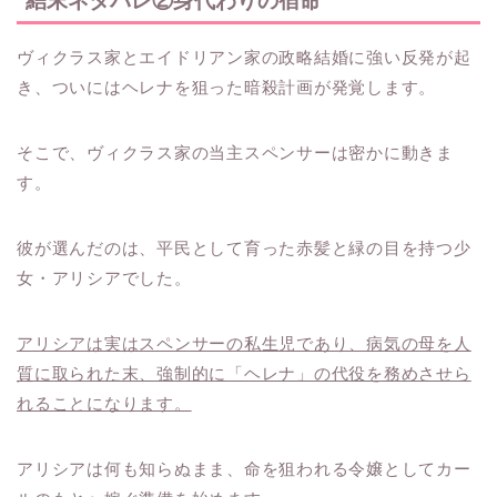
結末ネタバレ②身代わりの宿命
ヴィクラス家とエイドリアン家の政略結婚に強い反発が起
き、ついにはヘレナを狙った暗殺計画が発覚します。
そこで、ヴィクラス家の当主スペンサーは密かに動きま
す。
彼が選んだのは、平民として育った赤髪と緑の目を持つ少
女・アリシアでした。
アリシアは実はスペンサーの私生児であり、病気の母を人
質に取られた末、強制的に「ヘレナ」の代役を務めさせら
れることになります。
アリシアは何も知らぬまま、命を狙われる令嬢としてカー