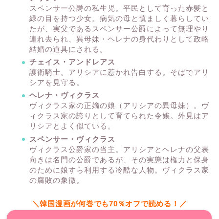
スペンサー公爵の私生児。平民として育った赤髪と
緑の目を持つ少女。病気の母と慎ましく暮らしてい
たが、実父であるスペンサー公爵によって無理やり
連れ去られ、異母妹・ヘレナの身代わりとして政略
結婚の道具にされる。
チェイス・アンドレアス
護衛騎士。アリシアに惹かれ告白する。そばでアリ
シアを見守る。
ヘレナ・ヴィクラス
ヴィクラス家の正嫡の娘（アリシアの異母妹）。ヴ
ィクラス家の誇りとして育てられた令嬢。外見はア
リシアとよく似ている。
スペンサー・ヴィクラス
ヴィクラス公爵家の当主。アリシアとヘレナの父表
向きは名門の公爵であるが、その実態は権力と保身
のために娘すら利用する冷酷な人物。ヴィクラス家
の腐敗の象徴。
＼韓国漫画が何巻でも70％オフで読める！／