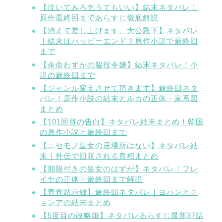
【泣いてみろ乞うてもいい】結末ネタバレ！
原作最終回まであらすじ徹底解説
【消えて差し上げます、大公殿下】ネタバレ
｜結末はハッピーエンド？原作小説で最終回
まで
【余命わずかの脇役令嬢】結末ネタバレ！小
説の最終回まで
【ジャンル変えさせて頂きます】最終回ネタ
バレ！原作小説の結末とルカの正体・家系図
まとめ
【101回目の告白】ネタバレ結末まとめ！韓国
の原作小説と最終回まで
【ニセモノ皇女の居場所はない】ネタバレ結
末｜外伝で回収される真相まとめ
【期限付きの皇女のはずが】ネタバレ！フレ
イヤの正体・最終回まで解説
【青春黙示録】最終回ネタバレ｜ヨハンとチ
ョンアの結末まとめ
【5度目の政略婚】ネタバレあらすじ最新37話