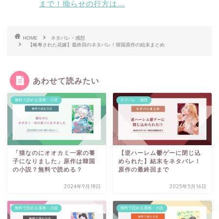
まで！拗らせの行方は…
HOME
ネタバレ・感想
【略奪された花嫁】最終回のネタバレ！韓国原作の結末まとめ
あわせて読みたい
無料で読める漫画・小説
ネタバレ・感想
「猫なのにオオカミ一家の養
【逆ハーレム鬱ゲーに閉じ込
子になりました」原作は韓国
められた】結末をネタバレ！
の小説？無料で読める？
原作の最終回まで
2024年9月18日
2025年5月16日
無料で読める漫画・小説
無料で読める漫画・小説