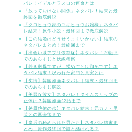
バレ！イデルとラスロの運命とは
「放っておけない関係」ネタバレ！結末と最
終回を徹底解説
「クロヒョウ家のユキヒョウお嬢様」ネタバ
レ結末！原作小説・最終回まで徹底解説
【この結婚はどうせうまくいかない】結末の
ネタバレまとめ！最終回まで
【出会い系アプリ依存症】ネタバレ！70話ま
でのあらすじと伏線考察
【若き継母ですが、揉めごとは御免です】ネ
タバレ結末！呪われた家門と真実とは
【劣情】韓国漫画ネタバレ｜結末・最終回ま
でのあらすじ解説
【美麗な彼女】ネタバレ！タイムスリップの
正体は？韓国漫画42話まで
【茅原啓佑の恋】ネタバレ結末！元カノ・里
茉との再会後まで
【皇后の秘められた男たち】ネタバレ結末ま
とめ｜原作最終回で誰と結ばれる？