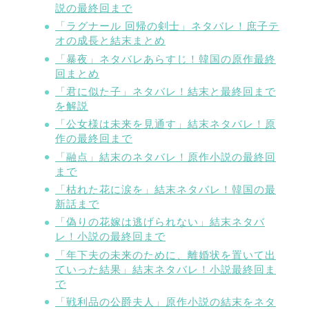
説の最終回まで
「ラグナール 回帰の剣士」ネタバレ！庶子テ
オの成長と結末まとめ
「暴夜」ネタバレあらすじ！韓国の原作最終
回まとめ
「君に似た子」ネタバレ！結末と最終回まで
を解説
「公女様は未来を見通す」結末ネタバレ！原
作の最終回まで
「融点」結末のネタバレ！原作小説の最終回
まで
「枯れた花に涙を」結末ネタバレ！韓国の最
新話まで
「偽りの花嫁は逃げられない」結末ネタバ
レ！小説の最終回まで
「年下夫の未来のために、離婚状を置いて出
ていった結果」結末ネタバレ！小説最終回ま
で
「戦利品の公爵夫人」原作小説の結末をネタ