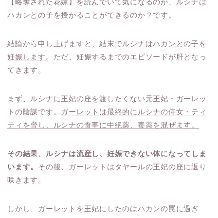
【略奪された花嫁】を読んでいて気になるのが、ルシナは
ハカンとの子を授かることができるのか？です。
結論から申し上げますと、
結末でルシナはハカンとの子を
妊娠します
。ただ、妊娠するまでのエピソードが肝となっ
てきます。
まず、ルシナに王妃の座を渡したくない元王妃・ガーレッ
トの陰謀です。
ガーレットは最終的にルシナの侍女・ティ
ティを脅し、ルシナの食事に中絶薬、毒薬を混ぜます。
その結果、ルシナは流産し、妊娠できない体になってしま
います。
その後、ガーレットはタヤールの王妃の座に返り
咲きます。
しかし、ガーレットを王妃にしたのはハカンの罠に過ぎ