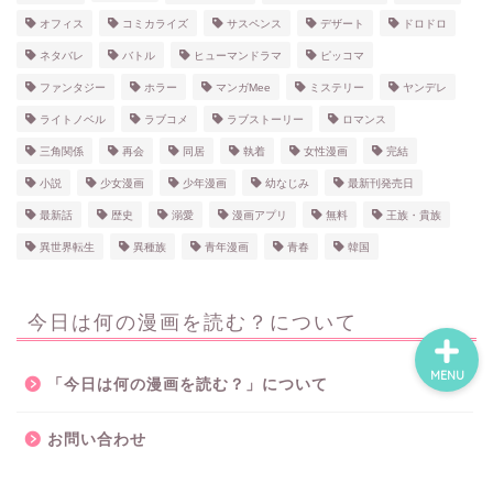
オフィス
コミカライズ
サスペンス
デザート
ドロドロ
ホーム
ネタバレ
バトル
ヒューマンドラマ
ピッコマ
ファンタジー
ホラー
マンガMee
ミステリー
ヤンデレ
ネタバレ・感想
ライトノベル
ラブコメ
ラブストーリー
ロマンス
三角関係
再会
同居
執着
女性漫画
完結
無料で読める漫画・小説
小説
少女漫画
少年漫画
幼なじみ
最新刊発売日
最新話
歴史
溺愛
漫画アプリ
無料
王族・貴族
漫画・小説新刊情報
異世界転生
異種族
青年漫画
青春
韓国
今日は何の漫画を読む？について
MENU
「今日は何の漫画を読む？」について
お問い合わせ