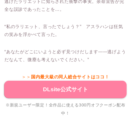
逃げたラリエットに知らされた衝撃の事実。余命宣告が完
全な誤診であったことを…。
“私のラリエット、言ったでしょう？” アスラハンは狂気
の笑みを浮かべて言った。
“あなたがどこにいようと必ず見つけだします――逃げよう
だなんて、微塵も考えないでください。”
＞＞
国内最大級の同人総合サイトはココ！
DLsite公式サイト
※新規ユーザー限定！全作品に使える300円オフクーポン配布
中！