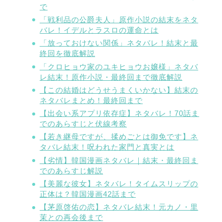
で
「戦利品の公爵夫人」原作小説の結末をネタ
バレ！イデルとラスロの運命とは
「放っておけない関係」ネタバレ！結末と最
終回を徹底解説
「クロヒョウ家のユキヒョウお嬢様」ネタバ
レ結末！原作小説・最終回まで徹底解説
【この結婚はどうせうまくいかない】結末の
ネタバレまとめ！最終回まで
【出会い系アプリ依存症】ネタバレ！70話ま
でのあらすじと伏線考察
【若き継母ですが、揉めごとは御免です】ネ
タバレ結末！呪われた家門と真実とは
【劣情】韓国漫画ネタバレ｜結末・最終回ま
でのあらすじ解説
【美麗な彼女】ネタバレ！タイムスリップの
正体は？韓国漫画42話まで
【茅原啓佑の恋】ネタバレ結末！元カノ・里
茉との再会後まで