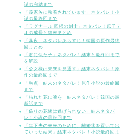
説の完結まで
「義家族に執着されています」ネタバレ！小
説の最終回まで
「ラグナール 回帰の剣士」ネタバレ！庶子テ
オの成長と結末まとめ
「暴夜」ネタバレあらすじ！韓国の原作最終
回まとめ
「君に似た子」ネタバレ！結末と最終回まで
を解説
「公女様は未来を見通す」結末ネタバレ！原
作の最終回まで
「融点」結末のネタバレ！原作小説の最終回
まで
「枯れた花に涙を」結末ネタバレ！韓国の最
新話まで
「偽りの花嫁は逃げられない」結末ネタバ
レ！小説の最終回まで
「年下夫の未来のために、離婚状を置いて出
ていった結果」結末ネタバレ！小説最終回ま