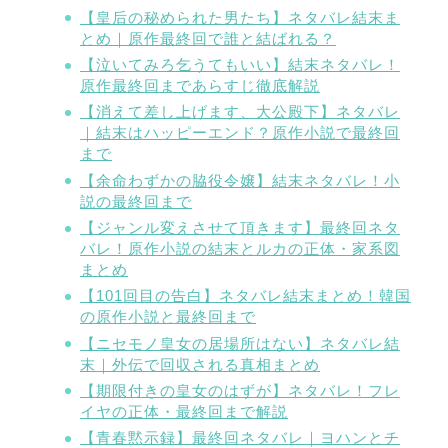
【皇后の秘められた男たち】ネタバレ結末ま
とめ｜原作最終回で誰と結ばれる？
【泣いてみろ乞うてもいい】結末ネタバレ！
原作最終回まであらすじ徹底解説
【消えて差し上げます、大公殿下】ネタバレ
｜結末はハッピーエンド？原作小説で最終回
まで
【余命わずかの脇役令嬢】結末ネタバレ！小
説の最終回まで
【ジャンル変えさせて頂きます】最終回ネタ
バレ！原作小説の結末とルカの正体・家系図
まとめ
【101回目の告白】ネタバレ結末まとめ！韓国
の原作小説と最終回まで
【ニセモノ皇女の居場所はない】ネタバレ結
末｜外伝で回収される真相まとめ
【期限付きの皇女のはずが】ネタバレ！フレ
イヤの正体・最終回まで解説
【青春黙示録】最終回ネタバレ｜ヨハンとチ