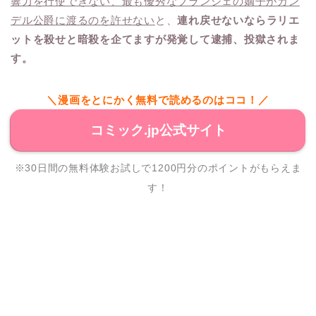
響力を行使できない、最も優秀なブランシェの嫡子がカン
デル公爵に渡るのを許せない
と、
連れ戻せないならラリエ
ットを殺せと暗殺を企てますが発覚して逮捕、投獄されま
す。
＼漫画をとにかく無料で読めるのはココ！／
コミック.jp公式サイト
※30日間の無料体験お試しで1200円分のポイントがもらえま
す！