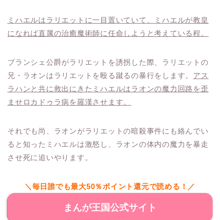
ミハエルはラリエットに一目置いていて、ミハエルが教皇
になれば直属の治癒魔術師に任命しようと考えている程。
ブランシェ公爵がラリエットを誘拐した際、ラリエットの
兄・ラオンはラリエットを殴る蹴るの暴行をします。
アス
ラハンと共に救出にきたミハエルはラオンの魔力回路を歪
ませロカドゥラ病を羅漢させます。
それでも尚、ラオンがラリエットの暗殺事件にも絡んでい
ると知ったミハエルは激怒し、ラオンの体内の魔力を暴走
させ死に追いやります。
＼毎日誰でも最大50％ポイント還元で読める！／
まんが王国公式サイト