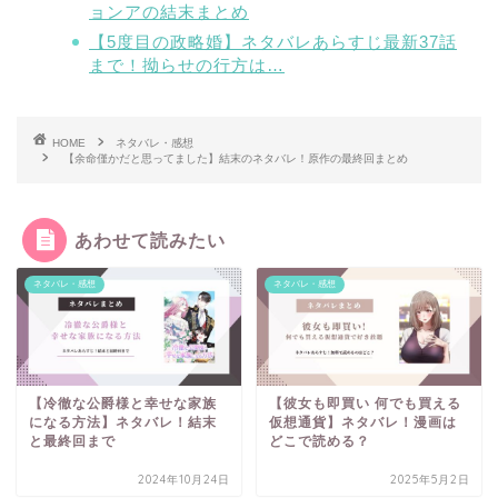
ョンアの結末まとめ
【5度目の政略婚】ネタバレあらすじ最新37話
まで！拗らせの行方は…
HOME
ネタバレ・感想
【余命僅かだと思ってました】結末のネタバレ！原作の最終回まとめ
あわせて読みたい
ネタバレ・感想
ネタバレ・感想
【冷徹な公爵様と幸せな家族
【彼女も即買い 何でも買える
になる方法】ネタバレ！結末
仮想通貨】ネタバレ！漫画は
と最終回まで
どこで読める？
2024年10月24日
2025年5月2日