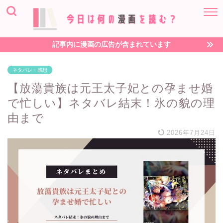
記事内に漫画の広告が含まれています
ネタバレ・感想
【放蕩貴族は元王太子妃との孕ませ婚
で忙しい】ネタバレ結末！氷の貌の理
由まで
2026年7月24日