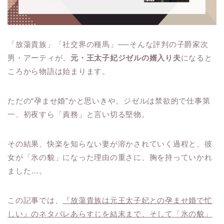
「放蕩貴族」「社交界の種馬」──そんな評判の子爵家次
男・アーティが、
元・王太子妃ジゼルの婿入り夫
になると
ころから物語は始まります。
ただの“孕ませ婚”かと思いきや、ジゼルは禁欲的で仕事第
一、初夜すら「責務」と言い切る堅物。
その結果、快楽を知らない妻が溶かされていく過程と、彼
女が「氷の貌」になった理由の重さに、胸を持っていかれ
ました…。
この記事では、
『放蕩貴族は元王太子妃との孕ませ婚で忙
しい』のネタバレあらすじを結末まで、そして「氷の貌」