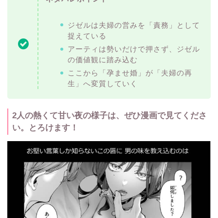
ジゼルは夫婦の営みを「責務」として
捉えている
アーティは勢いだけで押さず、ジゼル
の価値観に踏み込む
ここから「孕ませ婚」が「夫婦の再
生」へ変質していく
2人の熱くて甘い夜の様子は、ぜひ漫画で見てくださ
い。とろけます！