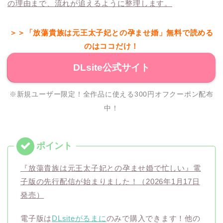
の理由まで、流れが追えるように整理します。
＞＞「放蕩貴族は元王太子妃との孕ませ婚」無料で読める
のはココだけ！
DLsite公式サイト
※新規ユーザー限定！全作品に使える300円オフクーポン配布
中！
『放蕩貴族は元王太子妃との孕ませ婚で忙しい』電
子版の先行配信が始まりました！（2026年1月17日
発売）
電子版は
DLsiteがるまに
のみで購入できます！他の