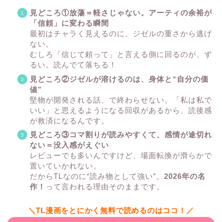
見どころ①放蕩＝軽さじゃない。アーティの余裕が
「信頼」に変わる瞬間
最初はチャラく見えるのに、ジゼルの重さから逃げ
ない。
むしろ「信じて頼って」と言える側に回るのが、ず
るい。読んでて落ちる！
見どころ②ジゼルが溶けるのは、身体と“自分の価
値”
堅物が開発される話、で終わらせない。「私は私で
いい」と思えるようになる回収があるから、読後感
が救済になるんです。
見どころ③コマ割りが読みやすくて、感情が途切れ
ない＝没入感がえぐい
レビューでも多いんですけど、場面転換が滑らかで
置いていかれない。
だからTLなのに“読み物として強い”。
2026年の名
作！
って言われる理由そのままです。
＼TL漫画をとにかく無料で読めるのはココ！／