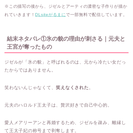
※この描写の後から、ジゼルとアーティの濃密な子作りが描か
れていきます！
DLsiteがるまに
で一部無料で配信しています。
結末ネタバレ①氷の貌の理由が刺さる｜元夫と
王宮が奪ったもの
ジゼルが「氷の貌」と呼ばれるのは、元から冷たい女だっ
たからではありません。
笑わないんじゃなくて、
笑えなくされた
。
元夫のハロルド王太子は、贅沢好きで自己中心的。
愛人メアリーアンと再婚するため、ジゼルを疎み、離縁し
て王太子妃の称号まで剥奪します。