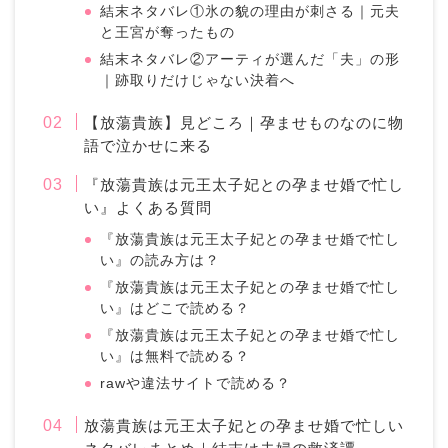
結末ネタバレ①氷の貌の理由が刺さる｜元夫
と王宮が奪ったもの
結末ネタバレ②アーティが選んだ「夫」の形
｜跡取りだけじゃない決着へ
【放蕩貴族】見どころ｜孕ませものなのに物
語で泣かせに来る
『放蕩貴族は元王太子妃との孕ませ婚で忙し
い』よくある質問
『放蕩貴族は元王太子妃との孕ませ婚で忙し
い』の読み方は？
『放蕩貴族は元王太子妃との孕ませ婚で忙し
い』はどこで読める？
『放蕩貴族は元王太子妃との孕ませ婚で忙し
い』は無料で読める？
rawや違法サイトで読める？
放蕩貴族は元王太子妃との孕ませ婚で忙しい