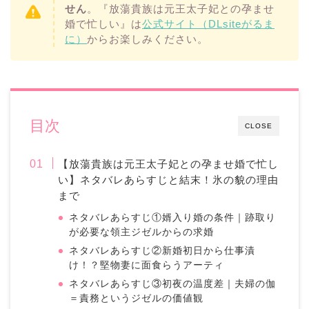
せん
。『放蕩貴族は元王太子妃との孕ませ
婚で忙しい』は
公式サイト（DLsiteがるま
に）
からお楽しみください。
目次
CLOSE
【放蕩貴族は元王太子妃との孕ませ婚で忙し
い】ネタバレあらすじと結末！氷の貌の理由
まで
ネタバレあらすじ①婿入り婚の条件｜跡取り
が必要な領主ジゼルからの求婚
ネタバレあらすじ②新婚初日から仕事漬
け！？堅物妻に面食らうアーティ
ネタバレあらすじ③初夜の温度差｜夫婦の伽
＝責務というジゼルの価値観