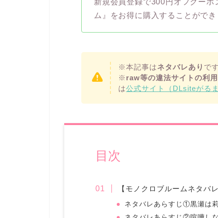
新規会員登録で300円オフクー
ム』をお得に購入することができ
※本記事は
ネタバレあり
で
※
raw等の違法サイトの利
は
公式サイト（DLsiteがる
目次
【モノクロブルームネタバレ
ネタバレあらすじ①黒瀬は
ネタバレあらすじ②喧嘩し