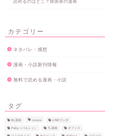
読めるのはどこ？韓国発の漫画
カテゴリー
ネタバレ・感想
漫画・小説新刊情報
無料で読める漫画・小説
タグ
BL漫画
comico
LINEマンガ
Palcy（パルシィ）
TL漫画
オフィス
コミカライズ
サスペンス
デザート
ドロドロ