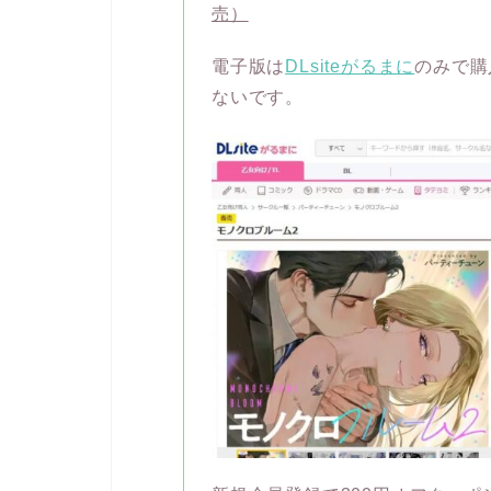
売）
電子版は
DLsiteがるまに
のみで購
ないです。