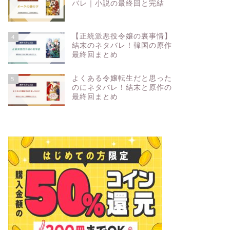
バレ｜小説の最終回と完結
【正統派悪役令嬢の裏事情】
4
結末のネタバレ！韓国の原作
最終回まとめ
よくある令嬢転生だと思った
5
のにネタバレ！結末と原作の
最終回まとめ