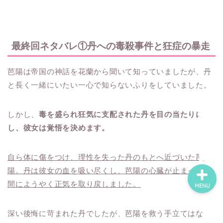
ホーム
最終回ネタバレ①丹への毒殺事件と狂症の暴走
ネタバレ・感想
芭陽は帝国の神話を花蘭から聞いて知っていましたが、丹
と長く一緒にいたい一心で知らないふりをしていました。
無料で読める漫画・小説
しかし、
毒を盛られ狂気に支配された丹を目の当たりに
漫画・小説新刊情報
し、彼女は覚悟を決めます。
自ら体に傷をつけ、理性を失った丹のもとへ近づいた芭
陽。丹は彼女の血を吸い尽くし、芭陽の心臓が止まった瞬
間にようやく正気を取り戻しました。
MENU
深い後悔に苛まれた丹でしたが、芭陽を救う手立てはな