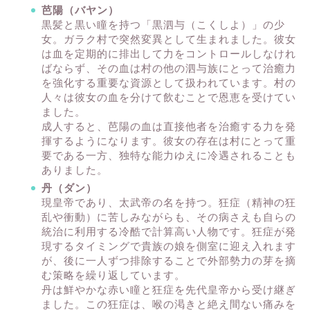
芭陽（バヤン）
黒髪と黒い瞳を持つ「黒泗与（こくしよ）」の少
女。ガラク村で突然変異として生まれました。彼女
は血を定期的に排出して力をコントロールしなけれ
ばならず、その血は村の他の泗与族にとって治癒力
を強化する重要な資源として扱われています。村の
人々は彼女の血を分けて飲むことで恩恵を受けてい
ました。
成人すると、芭陽の血は直接他者を治癒する力を発
揮するようになります。彼女の存在は村にとって重
要である一方、独特な能力ゆえに冷遇されることも
ありました。
丹（ダン）
現皇帝であり、太武帝の名を持つ。狂症（精神の狂
乱や衝動）に苦しみながらも、その病さえも自らの
統治に利用する冷酷で計算高い人物です。狂症が発
現するタイミングで貴族の娘を側室に迎え入れます
が、後に一人ずつ排除することで外部勢力の芽を摘
む策略を繰り返しています。
丹は鮮やかな赤い瞳と狂症を先代皇帝から受け継ぎ
ました。この狂症は、喉の渇きと絶え間ない痛みを