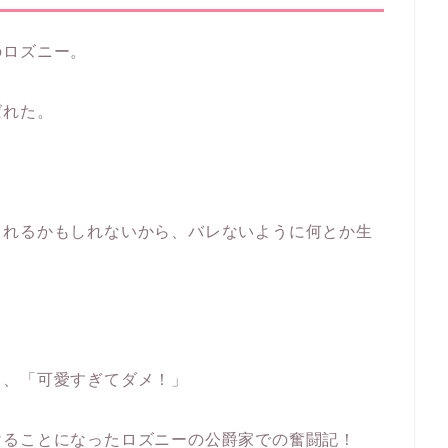
のロズニー。
ばれた。
されるかもしれないから、バレないように何とか生
と、「可愛すぎてダメ！」
けることになったロズニーの公爵家での奮闘記！