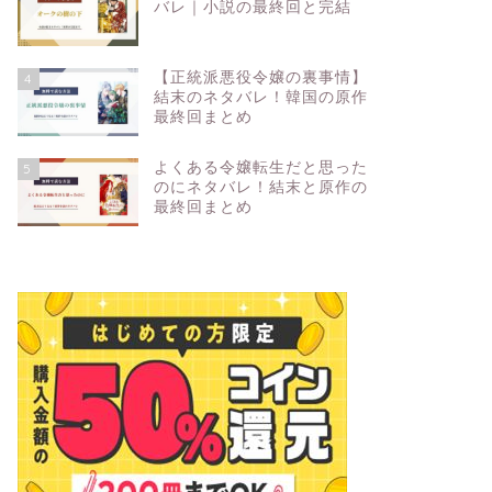
バレ｜小説の最終回と完結
【正統派悪役令嬢の裏事情】
4
結末のネタバレ！韓国の原作
最終回まとめ
よくある令嬢転生だと思った
5
のにネタバレ！結末と原作の
最終回まとめ