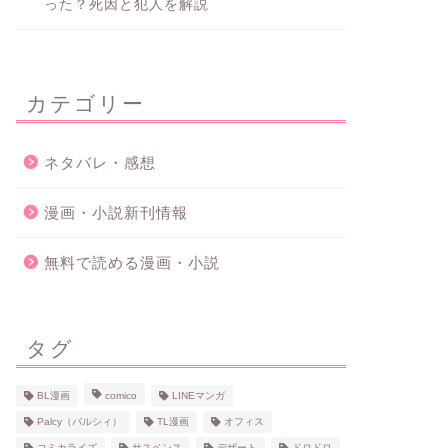
った？死因と犯人を解説
カテゴリー
ネタバレ・感想
漫画・小説新刊情報
無料で読める漫画・小説
タグ
BL漫画
comico
LINEマンガ
Palcy（パルシィ）
TL漫画
オフィス
コミカライズ
サスペンス
デザート
ドロドロ