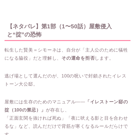
【ネタバレ】第1部（1〜50話）屋敷侵入
と“掟”の恐怖
転生した賢美＝シモーネは、自分が「主人公のために犠牲
になる脇役」だと理解し、
その運命を拒否
します。
逃げ場として選んだのが、100の呪いで封鎖されたイレス
トーン大公邸。
屋敷には生存のためのマニュアル――
「イレストーン邸の
掟（100の禁忌）」
が存在し、
「正面玄関を抜ければ死ぬ」「夜に吠える影と目を合わせ
るな」など、読んだだけで背筋が寒くなるルールだらけで
す。