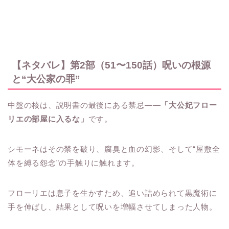
【ネタバレ】第2部（51〜150話）呪いの根源
と“大公家の罪”
中盤の核は、説明書の最後にある禁忌――
「大公妃フロー
リエの部屋に入るな」
です。
シモーネはその禁を破り、腐臭と血の幻影、そして“屋敷全
体を縛る怨念”の手触りに触れます。
フローリエは息子を生かすため、追い詰められて黒魔術に
手を伸ばし、結果として呪いを増幅させてしまった人物。