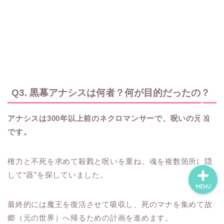
ホーム
ネタバレ・感想
無料で読める漫画・小説
Q3. 黒幕アナシスは何者？何が目的だったの？
アナシスは300年以上前のネクロマンサーで、呪いの元凶
漫画・小説新刊情報
です。
権力と不死を求めて殺戮と呪いを重ね、魂を複数箇所に隠
して“器”を探していました。
MENU
最終的には魔王を復活させて吸収し、死のマナを集めて故
郷（元の世界）へ帰るための計画を進めます。