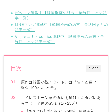
ピッコマ連載中【韓国漫画の結末・最終回まとめ記
事一覧】
LINEマンガ連載中【韓国漫画の結末・最終回まとめ
記事一覧】
めちゃコミ・comico連載中【韓国漫画の結末・最
終回まとめ記事一覧】
目次
CLOSE
原作は韓国小説！タイトルは『일레스톤 저
택의 100가지 저주』
「イレストーン家の呪いを解け」ネタバレあ
らすじ｜全体の流れ（1〜296話）
【ネタバレ】第1部（1〜50話）屋敷侵入