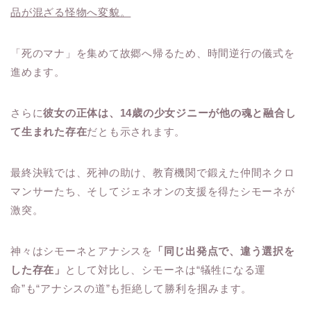
品が混ざる怪物へ変貌。
「死のマナ」を集めて故郷へ帰るため、時間逆行の儀式を
進めます。
さらに
彼女の正体は、14歳の少女ジニーが他の魂と融合し
て生まれた存在
だとも示されます。
最終決戦では、死神の助け、教育機関で鍛えた仲間ネクロ
マンサーたち、そしてジェネオンの支援を得たシモーネが
激突。
神々はシモーネとアナシスを
「同じ出発点で、違う選択を
した存在」
として対比し、シモーネは“犠牲になる運
命”も“アナシスの道”も拒絶して勝利を掴みます。