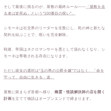
そして最後に残るのが、屋敷の最終ルール――
「屋敷を去
る者は皆死ぬ」という“100番目の呪い”。
シモーネは社交界のリーダーを生贄にし、死の神と新たな
契約を結ぶことで、呪いを完全解除。
戦後、帝国はネクロマンサーを悪として扱わなくなり、シ
モーネは尊敬される存在になります。
ただし彼女の選択は“玉の輿の公爵令嬢”ではなく、「命を
守って、自由に生きる」道。
屋敷に留まらず首都へ移り、
幽霊・怪談解決師の店を開く
計画
を立てて物語はオープンエンドで締まります。