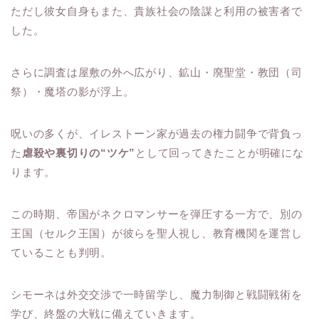
ただし彼女自身もまた、貴族社会の陰謀と利用の被害者で
した。
さらに調査は屋敷の外へ広がり、鉱山・廃聖堂・教団（司
祭）・魔塔の影が浮上。
呪いの多くが、イレストーン家が過去の権力闘争で背負っ
た
虐殺や裏切りの“ツケ”
として回ってきたことが明確にな
ります。
この時期、帝国がネクロマンサーを弾圧する一方で、別の
王国（セルク王国）が彼らを聖人視し、教育機関を運営し
ていることも判明。
シモーネは外交交渉で一時留学し、魔力制御と戦闘戦術を
学び、終盤の大戦に備えていきます。