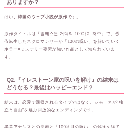
ありますか？
はい、
韓国のウェブ小説が原作
です。
原作タイトルは『일레스톤 저택의 100가지 저주』で、憑
依転生したネクロマンサーが「100の呪い」を解いていく
ホラー×ミステリー要素が強い作品として知られていま
す。
Q2.『イレストーン家の呪いを解け』の結末は
どうなる？最後はハッピーエンド？
結末は、恋愛で回収されるタイプではなく、シモーネが“独
立と自由”を選ぶ開放的なエンディングです。
黒幕アナシスとの決着と「100番目の呪い」の解除を経て