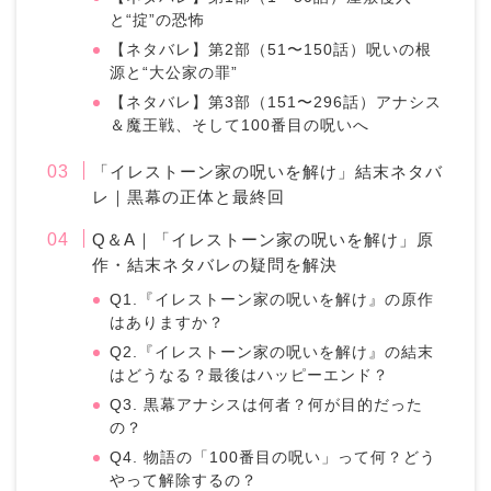
と“掟”の恐怖
【ネタバレ】第2部（51〜150話）呪いの根
源と“大公家の罪”
【ネタバレ】第3部（151〜296話）アナシス
＆魔王戦、そして100番目の呪いへ
「イレストーン家の呪いを解け」結末ネタバ
レ｜黒幕の正体と最終回
Q＆A｜「イレストーン家の呪いを解け」原
作・結末ネタバレの疑問を解決
Q1.『イレストーン家の呪いを解け』の原作
はありますか？
Q2.『イレストーン家の呪いを解け』の結末
はどうなる？最後はハッピーエンド？
Q3. 黒幕アナシスは何者？何が目的だった
の？
Q4. 物語の「100番目の呪い」って何？どう
やって解除するの？