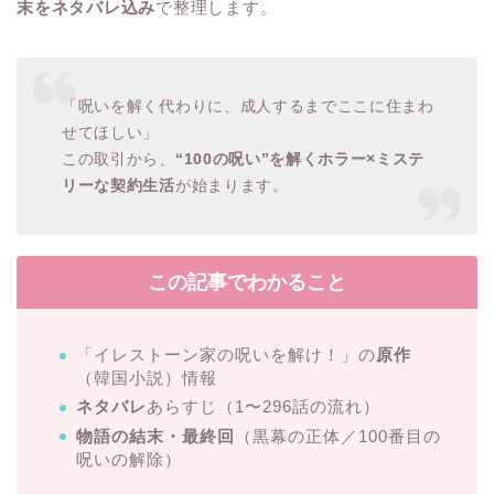
末をネタバレ込み
で整理します。
「呪いを解く代わりに、成人するまでここに住まわ
せてほしい」
この取引から、
“100の呪い”を解くホラー×ミステ
リーな契約生活
が始まります。
この記事でわかること
「イレストーン家の呪いを解け！」の
原作
（韓国小説）情報
ネタバレ
あらすじ（1〜296話の流れ）
物語の結末・最終回
（黒幕の正体／100番目の
呪いの解除）