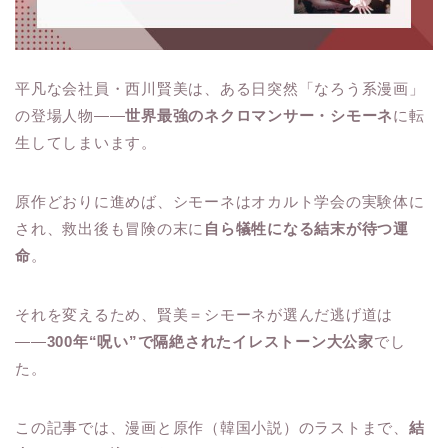
平凡な会社員・西川賢美は、ある日突然「なろう系漫画」
の登場人物――
世界最強のネクロマンサー・シモーネ
に転
生してしまいます。
原作どおりに進めば、シモーネはオカルト学会の実験体に
され、救出後も冒険の末に
自ら犠牲になる結末が待つ運
命
。
それを変えるため、賢美＝シモーネが選んだ逃げ道は
――
300年“呪い”で隔絶されたイレストーン大公家
でし
た。
この記事では、漫画と原作（韓国小説）のラストまで、
結