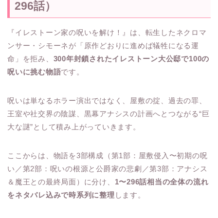
296話）
『イレストーン家の呪いを解け！』は、転生したネクロマ
ンサー・シモーネが「原作どおりに進めば犠牲になる運
命」を拒み、
300年封鎖されたイレストーン大公邸で100の
呪いに挑む物語
です。
呪いは単なるホラー演出ではなく、屋敷の掟、過去の罪、
王室や社交界の陰謀、黒幕アナシスの計画へとつながる“巨
大な謎”として積み上がっていきます。
ここからは、物語を3部構成（第1部：屋敷侵入〜初期の呪
い／第2部：呪いの根源と公爵家の悲劇／第3部：アナシス
＆魔王との最終局面）に分け、
1〜296話相当の全体の流れ
をネタバレ込みで時系列に整理
します。