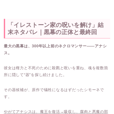
「イレストーン家の呪いを解け」結
末ネタバレ｜黒幕の正体と最終回
最大の黒幕は、300年以上前のネクロマンサー――アナシ
ス。
彼女は権力と不死のために殺戮と呪いを重ね、魂を複数箇
所に隠して“器”を探し続けました。
その器候補が、原作で犠牲になるはずだったシモーネで
す。
やがてアナシスは、魔王を復活→吸収し、腐肉と悪魔の部