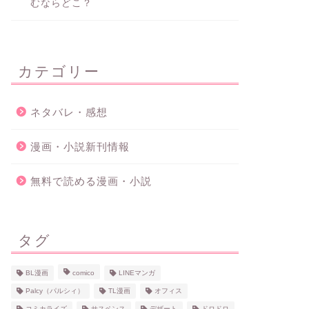
むならどこ？
カテゴリー
ネタバレ・感想
漫画・小説新刊情報
無料で読める漫画・小説
タグ
BL漫画
comico
LINEマンガ
Palcy（パルシィ）
TL漫画
オフィス
コミカライズ
サスペンス
デザート
ドロドロ