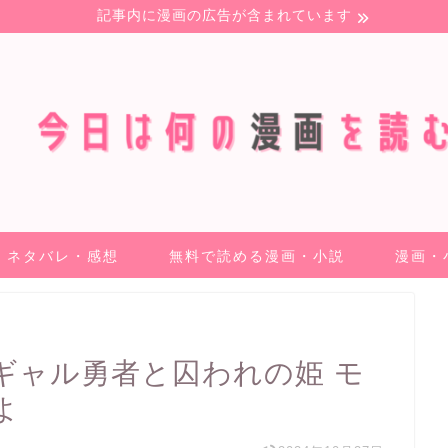
記事内に漫画の広告が含まれています
ネタバレ・感想
無料で読める漫画・小説
漫画・
ギャル勇者と囚われの姫 モ
よ