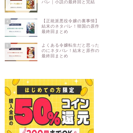
バレ｜小説の最終回と完結
【正統派悪役令嬢の裏事情】
4
結末のネタバレ！韓国の原作
最終回まとめ
よくある令嬢転生だと思った
5
のにネタバレ！結末と原作の
最終回まとめ