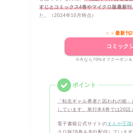
すじとコミックス4巻やマイクロ版最新刊
た。（2024年10月時点）
＞＞
最新刊
コミック
※今なら70%オフクーポン＆
「転生ギャル勇者と囚われの姫」
しています。単行本4巻では20話
電子書籍公式サイトの
まんが王国
クロ版28巻を先行配信していま