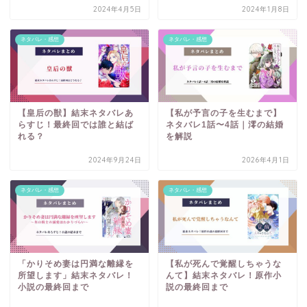
2024年4月5日
2024年1月8日
ネタバレ・感想
ネタバレ・感想
【皇后の獣】結末ネタバレあ
【私が予言の子を生むまで】
らすじ！最終回では誰と結ば
ネタバレ1話〜4話｜澪の結婚
れる？
を解説
2024年9月24日
2026年4月1日
ネタバレ・感想
ネタバレ・感想
「かりそめ妻は円満な離縁を
【私が死んで覚醒しちゃうな
所望します」結末ネタバレ！
んて】結末ネタバレ！原作小
小説の最終回まで
説の最終回まで