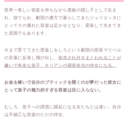
世界一美しい容姿を持ちながら貴族の隠し子として生ま
れ、捨てられ、劇団の裏方で暮らしてきたジュリエッタに
とってその優れた容姿は足かせとなり、変装して生きてき
た原因でもあります。
今まで育ててきた恩返しをしろという劇団の団長マリベル
の言葉に反発し飛び出し、
依存され付きまとわれることが
嫌いで有名な皇子、キリアンの寝室担当の侍女になる。
お金を稼いで自分のブティックを開くのが夢だった彼女に
とって皇子の魅力的すぎる容姿は目に入らない。
むしろ、皇子への誘惑に躍起になる女たちとは違い、自分
は不細工な容姿のただの侍女。