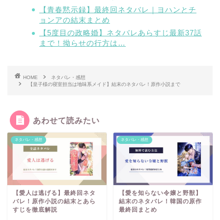
【青春黙示録】最終回ネタバレ｜ヨハンとチ
ョンアの結末まとめ
【5度目の政略婚】ネタバレあらすじ最新37話
まで！拗らせの行方は…
HOME
ネタバレ・感想
【皇子様の寝室担当は地味系メイド】結末のネタバレ！原作小説まで
あわせて読みたい
ネタバレ・感想
ネタバレ・感想
【愛人は逃げる】最終回ネタ
【愛を知らない令嬢と野獣】
バレ！原作小説の結末とあら
結末のネタバレ！韓国の原作
すじを徹底解説
最終回まとめ