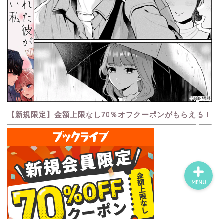
ホーム
ネタバレ・感想
無料で読める漫画・小説
【新規限定】金額上限なし70％オフクーポンがもらえる！
漫画・小説新刊情報
MENU