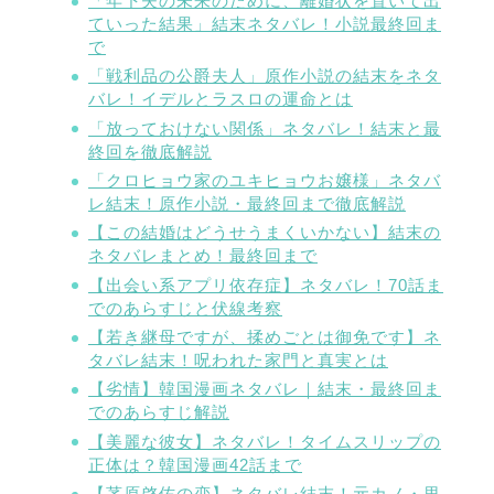
「年下夫の未来のために、離婚状を置いて出
ていった結果」結末ネタバレ！小説最終回ま
で
「戦利品の公爵夫人」原作小説の結末をネタ
バレ！イデルとラスロの運命とは
「放っておけない関係」ネタバレ！結末と最
終回を徹底解説
「クロヒョウ家のユキヒョウお嬢様」ネタバ
レ結末！原作小説・最終回まで徹底解説
【この結婚はどうせうまくいかない】結末の
ネタバレまとめ！最終回まで
【出会い系アプリ依存症】ネタバレ！70話ま
でのあらすじと伏線考察
【若き継母ですが、揉めごとは御免です】ネ
タバレ結末！呪われた家門と真実とは
【劣情】韓国漫画ネタバレ｜結末・最終回ま
でのあらすじ解説
【美麗な彼女】ネタバレ！タイムスリップの
正体は？韓国漫画42話まで
【茅原啓佑の恋】ネタバレ結末！元カノ・里