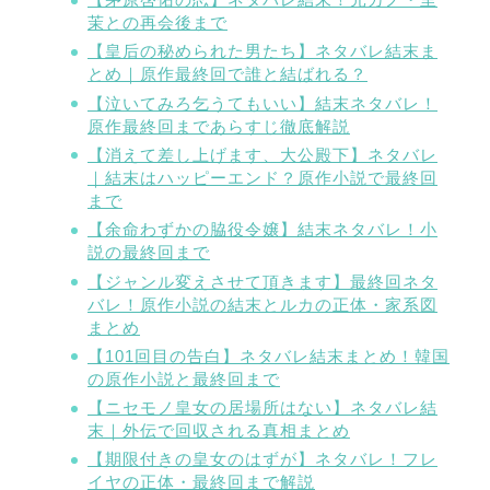
茉との再会後まで
【皇后の秘められた男たち】ネタバレ結末ま
とめ｜原作最終回で誰と結ばれる？
【泣いてみろ乞うてもいい】結末ネタバレ！
原作最終回まであらすじ徹底解説
【消えて差し上げます、大公殿下】ネタバレ
｜結末はハッピーエンド？原作小説で最終回
まで
【余命わずかの脇役令嬢】結末ネタバレ！小
説の最終回まで
【ジャンル変えさせて頂きます】最終回ネタ
バレ！原作小説の結末とルカの正体・家系図
まとめ
【101回目の告白】ネタバレ結末まとめ！韓国
の原作小説と最終回まで
【ニセモノ皇女の居場所はない】ネタバレ結
末｜外伝で回収される真相まとめ
【期限付きの皇女のはずが】ネタバレ！フレ
イヤの正体・最終回まで解説