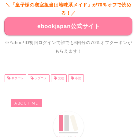
＼「皇子様の寝室担当は地味系メイド」が70％オフで読め
る！／
ebookjapan公式サイト
※Yahoo!ID初回ログインで誰でも6回分の70％オフクーポンが
もらえます！
ネタバレ
ラブコメ
完結
小説
ABOUT ME