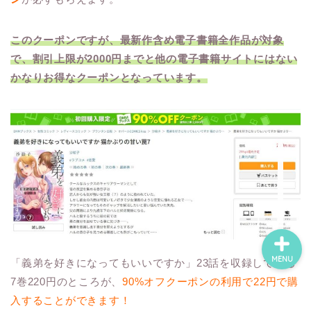
このクーポンですが、最新作含め電子書籍全作品が対象
ホーム
で、割引上限が2000円までと他の電子書籍サイトにはない
かなりお得なクーポンとなっています。
ネタバレ・感想
無料で読める漫画・小説
漫画・小説新刊情報
MENU
「義弟を好きになってもいいですか」23話を収録している
7巻220円のところが、
90%オフクーポンの利用で22円で購
入することができます！