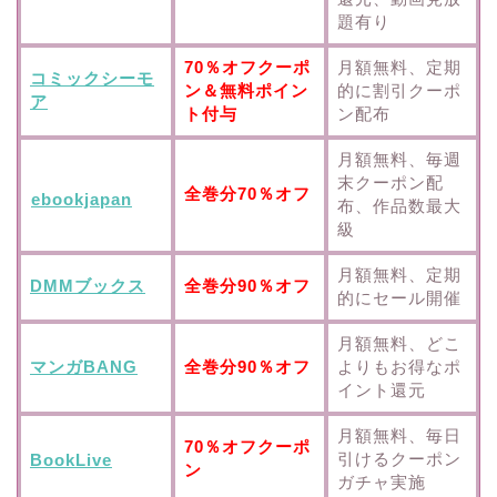
題有り
70％オフクーポ
月額無料、定期
コミックシーモ
ン＆無料ポイン
的に割引クーポ
ア
ト付与
ン配布
月額無料、毎週
末クーポン配
全巻分70％オフ
ebookjapan
布、作品数最大
級
月額無料、定期
DMMブックス
全巻分90％オフ
的にセール開催
月額無料、どこ
マンガBANG
全巻分90％オフ
よりもお得なポ
イント還元
月額無料、毎日
70％オフクーポ
引けるクーポン
BookLive
ン
ガチャ実施