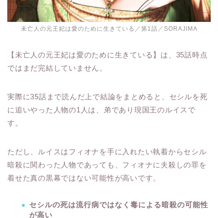
未亡人の元王妃は愛のために生きている／第1話／SORAJIMA
【未亡人の元王妃は愛のために生きている】は、35話時点
ではまだ完結していません。
実際に35話まで読んだ上で結論をまとめると、セシルを死
に追いやった人物の1人は、弟であり現国王のルイスで
す。
ただし、ルイスはフィオナを手に入れたい執着からセシル
暗殺に関わった人物であっても、フィオナに夫殺しの罪を
着せた真の黒幕ではない可能性が高いです。
セシルの死は流行病ではなく毒による暗殺の可能性
が高い