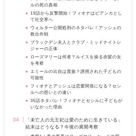
ルの死の真相
19話から反撃開始！フィオナはビアンカとし
て社交界へ
ウォルター公開処刑のネタバレ！アッシュの
救出作戦
ブラックデン夫人とクラブ・ミッドナイトレ
ジャーの正体
ローズマリーは何者？ルイスを操る赤髪の女
を考察
エミールの出自は貴族？誘拐された子どもの
可能性
フィオナとアッシュは恋愛関係になる？セシ
ルへの想いとの違い
35話ネタバレ！フィオナとセシルに子どもが
いなかった理由
「未亡人の元王妃は愛のために生きている」
結末はどうなる？今後の展開考察