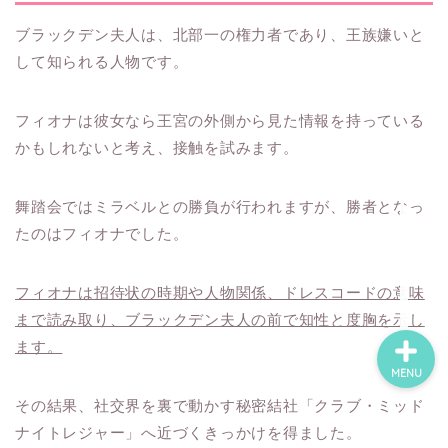
ブラックデン夫人は、北部一の権力者であり、王族嫌いと
して知られる人物です。
ホーム
フィオナは彼女なら王宮の外側から見た情報を持っている
ネタバレ・感想
かもしれないと考え、接触を試みます。
無料で読める漫画・小説
舞踏会ではミラベルとの勝負が行われますが、勝者となっ
たのはフィオナでした。
漫画・小説新刊情報
フィオナは招待状の時期や人物関係、ドレスコードの意味
まで読み取り、ブラックデン夫人の前で知性と度胸を示し
ます。
MENU
その結果、社交界を裏で動かす秘密結社「クラブ・ミッド
ナイトレジャー」へ近づくきっかけを得ました。