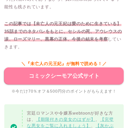
能性も残されています。
この記事では【未亡人の元王妃は愛のために生きている】
35話までのネタバレをもとに、セシルの死、アウレウスの
涙、ローズマリー、黒幕の正体、今後の結末を考察
してい
きます。
＼『未亡人の元王妃』が無料で読める！／
コミックシーモア公式サイト
※今だけ70％オフ＆500円分のポイントがもらえます！
宮廷ロマンスや令嬢系webtoonが好きな方
は、
【期限付きの皇女のはずが】
、
【完璧
な悪女をご覧に入れましょう】
、
【灰かぶ