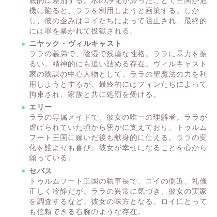
底的に差別する。水の浄化が滞ったことで王国が危
機に陥ると、ララを利用しようと画策する。しか
し、彼の企みはロイたちによって阻止され、最終的
には罪を暴かれて投獄される。
ニヤック・ヴィルキャスト
ララの義弟で、陰湿で残虐な性格。ララに暴力を振
るい、精神的にも追い詰める存在。ヴィルキャスト
家の陰謀の中心人物として、ララの聖魔法の力を利
用しようとするが、最終的にはフィンたちによって
拘束され、家族と共に処罰を受ける。
エリー
ララの専属メイドで、彼女の唯一の理解者。ララが
虐げられていた頃から密かに支えており、トゥルム
フート王国に嫁いだ後も献身的に仕える。ララの変
化を誰よりも喜び、彼女が幸せになることを心から
願っている。
セバス
トゥルムフート王国の執事長で、ロイの側近。礼儀
正しく冷静だが、ララの異常に気づき、彼女の実家
を調査するなど、彼女の味方となる。ロイにとって
も信頼できる右腕のような存在。