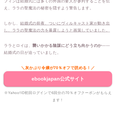
フィンは結婚式には多くの外国の要人が参列することを伝
え、ララの聖魔法の秘密を隠すよう警告します。
しかし、
結婚式の前夜、ついにヴィルキャスト家が動き出
し、ララの聖魔法の力を暴露しようと画策していました。
ララとロイは、
襲いかかる陰謀にどう立ち向かうのか
——
結婚式の日が迫っていました。
＼灰かぶり令嬢が70％オフで読める！／
ebookjapan公式サイト
※Yahoo!ID初回ログインで6回分の70％オフクーポンがもらえ
ます！