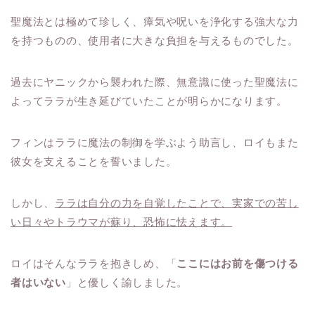
聖魔法とは極めて珍しく、瘴気や呪いを浄化する強大な力
を持つものの、使用者に大きな負担を与えるものでした。
過去にヤニックから襲われた際、無意識に使った聖魔法に
よってララが生き延びていたことが明らかになります。
フィンはララに魔法の制御を学ぶよう助言し、ロイもまた
彼女を支えることを誓いました。
しかし、
ララは自分の力を自覚したことで、実家での苦し
い日々やトラウマが蘇り、恐怖に怯えます。
ロイはそんなララを抱きしめ、「
ここにはお前を傷つける
者はいない
」と優しく諭しました。