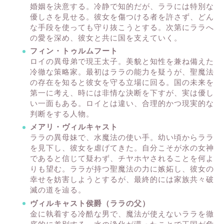
婚姻を決意する。冷静で知的だが、ララには特別な
優しさを見せる。彼女を傷つける者を許さず、どん
な手段を使っても守り抜こうとする。次第にララへ
の愛を深め、彼女と共に国を支えていく。
フィン・トゥルムフート
ロイの異母弟で現王太子。美貌と知性を兼ね備えた
冷徹な策略家。最初はララの能力を疑うが、聖魔法
の存在を知ると彼女を守る立場に回る。国の未来を
第一に考え、時には非情な決断を下すが、実は優し
い一面もある。ロイとは違い、合理的かつ現実的な
判断をする人物。
メアリ・ヴィルキャスト
ララの異母妹で、水魔法の使い手。幼い頃からララ
を見下し、彼女を虐げてきた。自分こそが水の女神
であると信じて疑わず、チヤホヤされることを何よ
りも望む。ララが持つ聖魔法の力に嫉妬し、彼女の
幸せを妨害しようとするが、最終的には家族共々破
滅の道を辿る。
ヴィルキャスト侯爵（ララの父）
金に執着する冷酷な男で、魔法が使えないララを徹