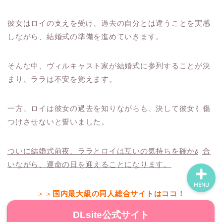
彼女はロイの支えを受け、過去の自分とは違うことを実感
ホーム
しながら、結婚式の準備を進めていきます。
ネタバレ・感想
そんな中、ヴィルキャスト家が結婚式に参列することが決
まり、ララは不安を覚えます。
無料で読める漫画・小説
一方、ロイは彼女の過去を知りながらも、決して彼女を傷
漫画・小説新刊情報
つけさせないと誓いました。
ついに結婚式前夜、ララとロイは互いの気持ちを確かめ合
いながら、運命の日を迎えることになります。
MENU
＞＞
国内最大級の同人総合サイトはココ！
DLsite公式サイト