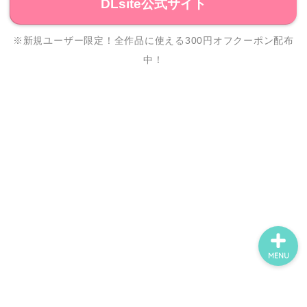
DLsite公式サイト
※新規ユーザー限定！全作品に使える300円オフクーポン配布
ホーム
中！
ネタバレ・感想
無料で読める漫画・小説
漫画・小説新刊情報
MENU