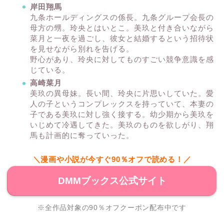
岸田翔馬
九条ホールディングスの係長。九条グループ会長の
母方の甥。玲央とはいとこ。美玖と付き合いながら
菜月と一夜を過ごし、彼女と結婚するという招待状
を見せながら別れを告げる。
野心があり、玲央に対してものすごい競争意識を感
じている。
高崎菜月
美玖の異母妹。長い間、玲央に片思いしていた。愛
人の子というコンプレックスを持っていて、本妻の
子である美玖に対し強く接する。幼少期から美玖を
いじめて冷遇してきた。美玖のものを欲しがり、翔
馬も計画的に奪っていった。
＼漫画や小説が今すぐ90％オフで読める！／
DMMブックス公式サイト
※全作品対象の90％オフクーポン配布中です