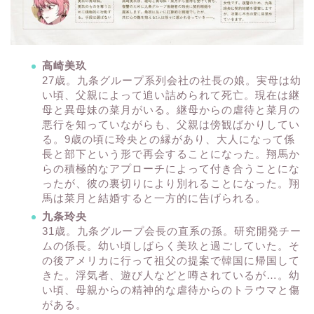
高崎美玖
27歳。九条グループ系列会社の社長の娘。実母は幼
い頃、父親によって追い詰められて死亡。現在は継
母と異母妹の菜月がいる。継母からの虐待と菜月の
悪行を知っていながらも、父親は傍観ばかりしてい
る。9歳の頃に玲央との縁があり、大人になって係
長と部下という形で再会することになった。翔馬か
らの積極的なアプローチによって付き合うことにな
ったが、彼の裏切りにより別れることになった。翔
馬は菜月と結婚すると一方的に告げられる。
九条玲央
31歳。九条グループ会長の直系の孫。研究開発チー
ムの係長。幼い頃しばらく美玖と過ごしていた。そ
の後アメリカに行って祖父の提案で韓国に帰国して
きた。浮気者、遊び人などと噂されているが…。幼
い頃、母親からの精神的な虐待からのトラウマと傷
がある。