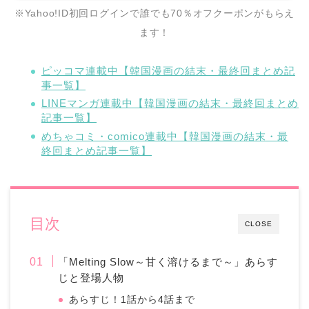
※Yahoo!ID初回ログインで誰でも70％オフクーポンがもらえ
ます！
ピッコマ連載中【韓国漫画の結末・最終回まとめ記
事一覧】
LINEマンガ連載中【韓国漫画の結末・最終回まとめ
記事一覧】
めちゃコミ・comico連載中【韓国漫画の結末・最
終回まとめ記事一覧】
目次
CLOSE
「Melting Slow～甘く溶けるまで～」あらす
じと登場人物
あらすじ！1話から4話まで