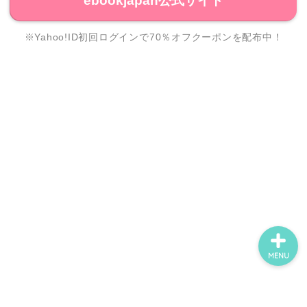
ebookjapan公式サイト
※Yahoo!ID初回ログインで70％オフクーポンを配布中！
ホーム
ネタバレ・感想
無料で読める漫画・小説
漫画・小説新刊情報
MENU