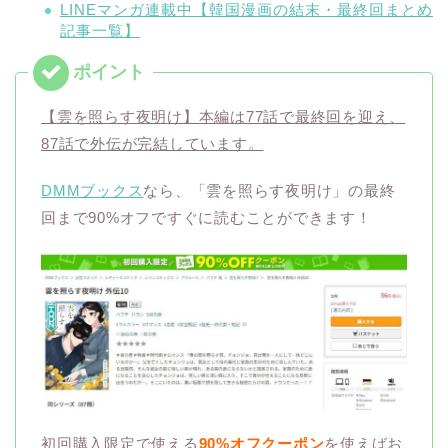
LINEマンガ連載中【韓国漫画の結末・最終回まとめ
記事一覧】
【雲を照らす夜明け】本編は77話で最終回を迎え、
87話で外伝が完結しています。
DMMブックス
なら、「雲を照らす夜明け」の最終
回まで90%オフですぐに読むことができます！
初回購入限定で使える
90%オフクーポン
を使えばお