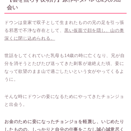
会い
ドウンは皇家で双子として生まれたものの兄の足を引っ張
る邪悪で不浄な存在として、
黒い仮面で顔を隠し、山の奥
深くに閉じ込められる。
世話をしてくれていた乳母も14歳の時に亡くなり、兄が自
分を消そうとたびたび送ってきた刺客が途絶えた頃、妾に
なって欲望のまま山で過ごしたいという女がやってくるよ
うに。
そんな時にドウンの妾になるためにやってきたチョンジョ
と出会う。
お金のために妾になったチョンジョを軽蔑し、いじめたり
したものの、しっかりと自分の仕事をこなし誠心誠意尽く