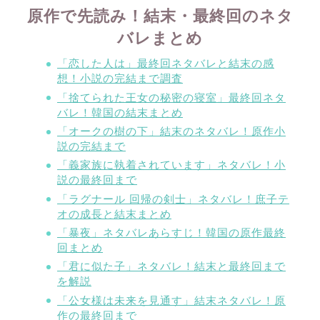
原作で先読み！結末・最終回のネタ
バレまとめ
「恋した人は」最終回ネタバレと結末の感
想！小説の完結まで調査
「捨てられた王女の秘密の寝室」最終回ネタ
バレ！韓国の結末まとめ
「オークの樹の下」結末のネタバレ！原作小
説の完結まで
「義家族に執着されています」ネタバレ！小
説の最終回まで
「ラグナール 回帰の剣士」ネタバレ！庶子テ
オの成長と結末まとめ
「暴夜」ネタバレあらすじ！韓国の原作最終
回まとめ
「君に似た子」ネタバレ！結末と最終回まで
を解説
「公女様は未来を見通す」結末ネタバレ！原
作の最終回まで