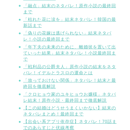
「融点」結末のネタバレ！原作小説の最終回
まで
「枯れた花に涙を」結末ネタバレ！韓国の最
新話まで
「偽りの花嫁は逃げられない」結末ネタバ
レ！小説の最終回まで
「年下夫の未来のために、離婚状を置いて出
ていった結果」結末ネタバレ！小説最終回ま
で
「戦利品の公爵夫人」原作小説の結末をネタ
バレ！イデルとラスロの運命とは
「放っておけない関係」ネタバレ！結末と最
終回を徹底解説
「クロヒョウ家のユキヒョウお嬢様」ネタバ
レ結末！原作小説・最終回まで徹底解説
【この結婚はどうせうまくいかない】結末の
ネタバレまとめ！最終回まで
【出会い系アプリ依存症】ネタバレ！70話ま
でのあらすじと伏線考察