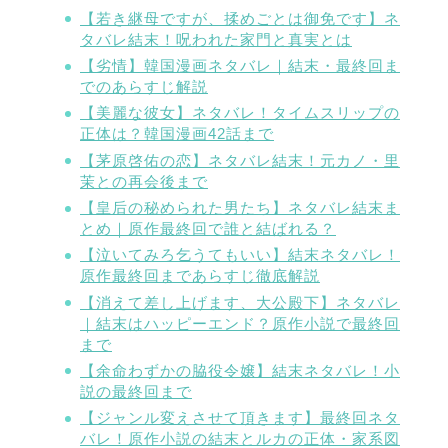
【若き継母ですが、揉めごとは御免です】ネ
タバレ結末！呪われた家門と真実とは
【劣情】韓国漫画ネタバレ｜結末・最終回ま
でのあらすじ解説
【美麗な彼女】ネタバレ！タイムスリップの
正体は？韓国漫画42話まで
【茅原啓佑の恋】ネタバレ結末！元カノ・里
茉との再会後まで
【皇后の秘められた男たち】ネタバレ結末ま
とめ｜原作最終回で誰と結ばれる？
【泣いてみろ乞うてもいい】結末ネタバレ！
原作最終回まであらすじ徹底解説
【消えて差し上げます、大公殿下】ネタバレ
｜結末はハッピーエンド？原作小説で最終回
まで
【余命わずかの脇役令嬢】結末ネタバレ！小
説の最終回まで
【ジャンル変えさせて頂きます】最終回ネタ
バレ！原作小説の結末とルカの正体・家系図