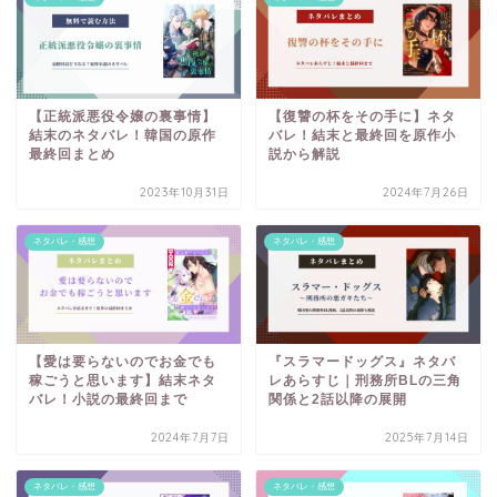
【正統派悪役令嬢の裏事情】
【復讐の杯をその手に】ネタ
結末のネタバレ！韓国の原作
バレ！結末と最終回を原作小
最終回まとめ
説から解説
2023年10月31日
2024年7月26日
ネタバレ・感想
ネタバレ・感想
【愛は要らないのでお金でも
『スラマードッグス』ネタバ
稼ごうと思います】結末ネタ
レあらすじ｜刑務所BLの三角
バレ！小説の最終回まで
関係と2話以降の展開
2024年7月7日
2025年7月14日
ネタバレ・感想
ネタバレ・感想