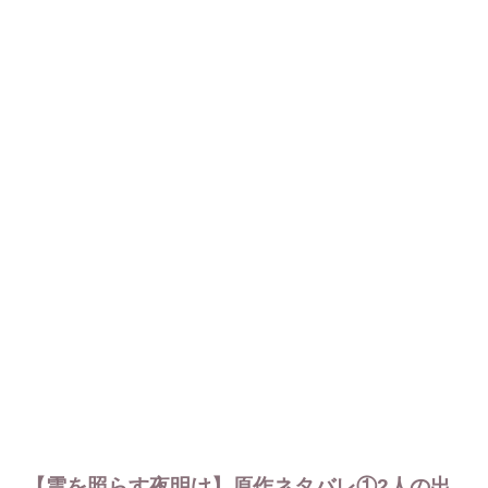
【雲を照らす夜明け】原作ネタバレ①2人の出