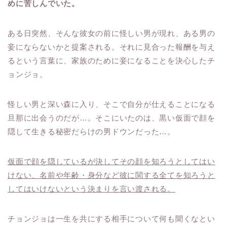
めに苦しんでいた。
ある日突然、そんな彼女の前に怪しい男が現れ、ある男の
妾にならないかと提案される。それに見合った報酬を与え
るという言葉に、家族のために妾になることを決心したチ
ョンジョ。
怪しい男と深い森に入り、そこで自分が仕えることになる
旦那に出会うのだが…。そこにいたのは、黒い仮面で顔を
隠して生きる秘密だらけの男ドウンだった…。
仮面で顔を隠しているが決してその顔を知ろうとしてはい
けない、名前や年齢・身分など彼に関する全てを知ろうと
してはいけないという決まりを言い渡される。
チョンジョは一生を共にする相手について何も聞くなとい