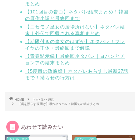
まとめ
【101回目の告白】ネタバレ結末まとめ！韓国
の原作小説と最終回まで
【ニセモノ皇女の居場所はない】ネタバレ結
末｜外伝で回収される真相まとめ
【期限付きの皇女のはずが】ネタバレ！フレ
イヤの正体・最終回まで解説
【青春黙示録】最終回ネタバレ｜ヨハンとチ
ョンアの結末まとめ
【5度目の政略婚】ネタバレあらすじ最新37話
まで！拗らせの行方は…
HOME
ネタバレ・感想
【雲を照らす夜明け】原作ネタバレ！韓国での結末まとめ
あわせて読みたい
ネタバレ・感想
ネタバレ・感想