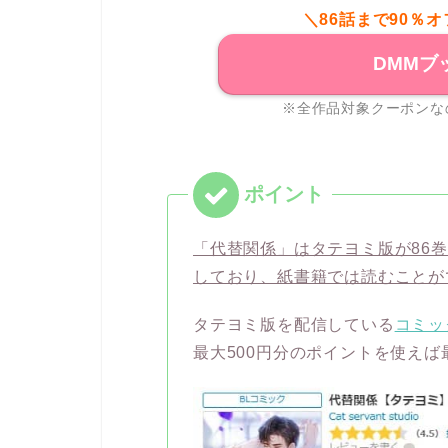
＼86話まで90％
DMMブ
※全作品対象クーポンな
「代替関係」はタテヨミ版が86
しており、紙書籍では読むことが
タテヨミ版を配信している
コミッ
最大500円分のポイントを使え