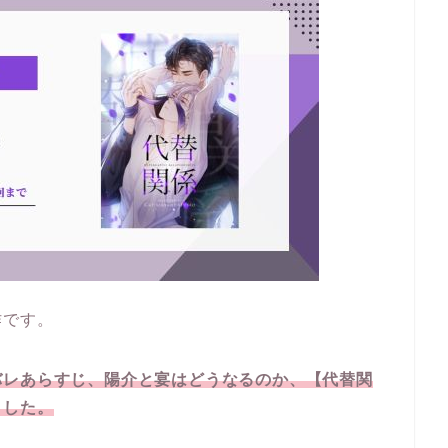
作です。
バレあらすじ、陽介と宴はどうなるのか、【代替関
ました。