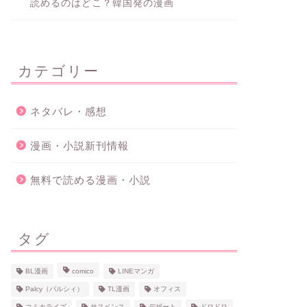
読めるのはどこ？韓国発の漫画
カテゴリー
ネタバレ・感想
漫画・小説新刊情報
無料で読める漫画・小説
タグ
BL漫画
comico
LINEマンガ
Palcy（パルシィ）
TL漫画
オフィス
コミカライズ
サスペンス
デザート
ドロドロ