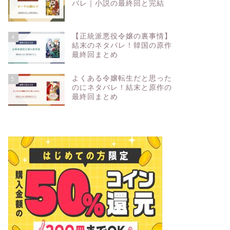
バレ｜小説の最終回と完結
【正統派悪役令嬢の裏事情】
4
結末のネタバレ！韓国の原作
最終回まとめ
よくある令嬢転生だと思った
5
のにネタバレ！結末と原作の
最終回まとめ