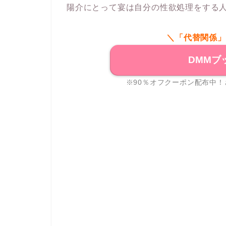
陽介にとって宴は自分の性欲処理をする
＼「代替関係」
DMMブ
※90％オフクーポン配布中！