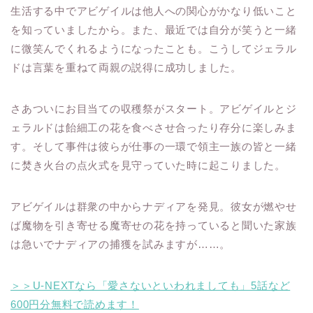
生活する中でアビゲイルは他人への関心がかなり低いこと
を知っていましたから。また、最近では自分が笑うと一緒
に微笑んでくれるようになったことも。こうしてジェラル
ドは言葉を重ねて両親の説得に成功しました。
さあついにお目当ての収穫祭がスタート。アビゲイルとジ
ェラルドは飴細工の花を食べさせ合ったり存分に楽しみま
す。そして事件は彼らが仕事の一環で領主一族の皆と一緒
に焚き火台の点火式を見守っていた時に起こりました。
アビゲイルは群衆の中からナディアを発見。彼女が燃やせ
ば魔物を引き寄せる魔寄せの花を持っていると聞いた家族
は急いでナディアの捕獲を試みますが……。
＞＞U-NEXTなら「愛さないといわれましても」5話など
600円分無料で読めます！