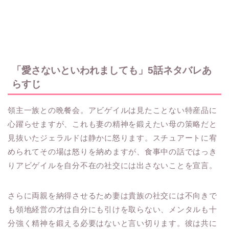
「愛さないといわれましても」5話ネタバレあ
らすじ
領主一族との晩餐会。アビゲイルは見たことない特産品に
心躍らせますが、これも妻の精神を鍛えたい母の策略だと
見抜いたジェラルドは静かに怒ります。スチュアートに宥
められてその場は怒りを納めますが、食事中の話ではっき
りアビゲイルを自分不在の社交には出さないことを宣言。
さらに両親を納得させるため妻は貴族の社交には不向きで
も領地経営の才は自分にも引けを取らない、メンタルも十
分強く精神を鍛える必要はないと言い切ります。彼は共に