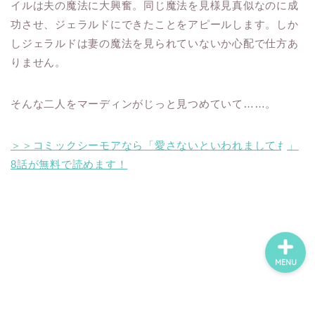
イルは夫の魔法に大興奮。同じ魔法を見様見真似なのに成
功させ、ジェラルドにできたことをアピールします。しか
しジェラルドは妻の魔法を見られていないか心配で仕方あ
ホーム
りません。
ネタバレ・感想
そんな二人をマーディンがじっと見つめていて……。
無料で読める漫画・小説
＞＞コミックシーモアなら「愛さないといわれましても」
8話が無料で読めます！
漫画・小説新刊情報
MENU