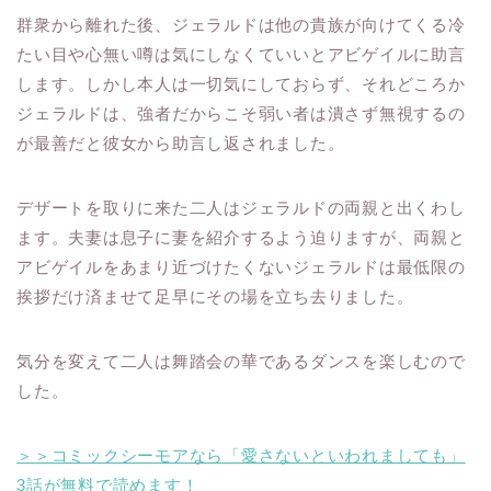
群衆から離れた後、ジェラルドは他の貴族が向けてくる冷
たい目や心無い噂は気にしなくていいとアビゲイルに助言
します。しかし本人は一切気にしておらず、それどころか
ジェラルドは、強者だからこそ弱い者は潰さず無視するの
が最善だと彼女から助言し返されました。
デザートを取りに来た二人はジェラルドの両親と出くわし
ます。夫妻は息子に妻を紹介するよう迫りますが、両親と
アビゲイルをあまり近づけたくないジェラルドは最低限の
挨拶だけ済ませて足早にその場を立ち去りました。
気分を変えて二人は舞踏会の華であるダンスを楽しむので
した。
＞＞コミックシーモアなら「愛さないといわれましても」
3話が無料で読めます！