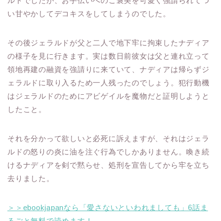
ルドでしたが、お手伝いへのご褒美を可愛く強請られてつ
い甘やかしてデコキスをしてしまうのでした。
その後ジェラルドが父と二人で地下牢に拘束したナディア
の様子を見に行きます。実は数日前彼女は父と連れ立って
領地再建の融資を強請りに来ていて、ナディアは帰らずジ
ェラルドに取り入るため一人残ったのでしょう。犯行動機
はジェラルドのためにアビゲイルを魔物だと証明しようと
したこと。
それを分かって欲しいと必死に訴えますが、それはジェラ
ルドの怒りの炎に油を注ぐ行為でしかありません。喚き続
けるナディアを剣で黙らせ、処刑を宣告してから牢を立ち
去りました。
＞＞ebookjapanなら「愛さないといわれましても」6話ま
るごと無料で読めます！