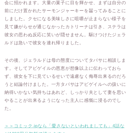
会に招かれます。大量の菓子に目を輝かせ、まずは自分の
前にだけ置かれたサーモンジャーキーを齧ってみることに
しました。クセになる美味しさに咀嚼が止まらない様子を
見て嫌がらせが通じなかったカトリーナは引き、ステラは
彼女の思わぬ反応に笑いが隠せません。駆けつけたジェラ
ルドは急いで彼女を連れ帰りました。
その後、ジェラルドは母の態度についてタバサに相談しま
す。そしてアビゲイルの恩恵が想像以上に伝わっておら
ず、彼女を下に見ているせいで遠慮なく侮辱出来るのだろ
うと結論付けました。一方タバサはアビゲイルへの扱いに
納得いかない気持ちはあれど、しっかり夫として妻を思い
やることが出来るようになった主人に感慨に浸るのでし
た。
＞＞コミック.jpなら「愛さないといわれましても」4話な