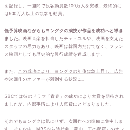
を記録し、一週間で観客動員数100万人を突破、最終的に
は500万人以上の観客を動員。
低予算映画ながらもヨングクの演技が作品を成功へと導き
ました。
映画音楽を担当したチェ・ユルや、映画を支えた
スタッフの尽力もあり、映画は韓国内だけでなく、フラン
ス映画としても歴史的な興行成績を達成します。
また、
この成功により、ヨングクの年俸は急上昇し、広告
や次回作のオファーが殺到する状況に。
SBCでは彼のドラマ「青春」の成功により大賞を期待され
ましたが、内部事情により人気賞にとどまりました。
それでもヨングクは気にせず、次回作への準備に集中しま
す。そんな中、
MBSから時代劇「燕山、王の秘密」のオフ