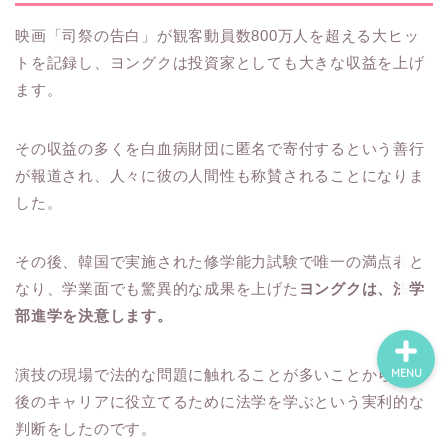
映画「司祭の告白」が観客動員数800万人を超える大ヒッ
トを記録し、ヨングクは投資家としても大きな収益を上げ
ホーム
ます。
ネタバレ・感想
その収益の多くを白血病財団に匿名で寄付するという善行
が報道され、人々に彼の人間性も称賛されることになりま
無料で読める漫画・小説
した。
漫画・小説新刊情報
その後、韓国で実施された修学能力試験で唯一の満点者と
なり、学業面でも驚異的な成果を上げた
ヨングクは、法学
部進学を決意します。
演技の現場で法的な問題に触れることが多いことから、今
MENU
後のキャリアに役立てるために法学を学ぶという実利的な
判断をしたのです。