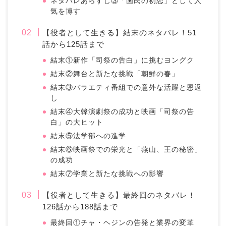
ネタバレあらすじ③「国民の初恋」として人
気を博す
【役者として生きる】結末のネタバレ！51
話から125話まで
結末①新作「司祭の告白」に挑むヨングク
結末②舞台と新たな挑戦「朝鮮の春」
結末③バラエティ番組での意外な活躍と恩返
し
結末④大韓演劇祭の成功と映画「司祭の告
白」の大ヒット
結末⑤法学部への進学
結末⑥映画祭での栄光と「燕山、王の秘密」
の成功
結末⑦学業と新たな挑戦への影響
【役者として生きる】最終回のネタバレ！
126話から188話まで
最終回①チャ・ヘジンの告発と業界の変革