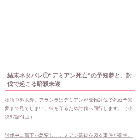
結末ネタバレ①“デミアン死亡”の予知夢と、討
伐で起こる暗殺未遂
物語中盤以降、アラシラはデミアンが魔物討伐で死ぬ予知
夢まで見てしまい、彼を守るため討伐へ同行します。（小
説97話付近）
討伐中に部下が急変し、デミアン暗殺を図る事件が発生。