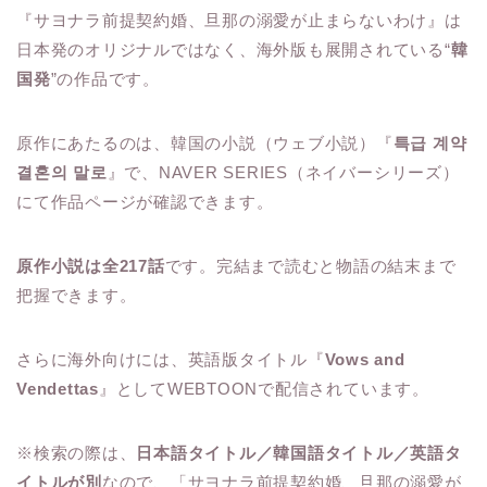
『サヨナラ前提契約婚、旦那の溺愛が止まらないわけ』は
日本発のオリジナルではなく、海外版も展開されている“
韓
国発
”の作品です。
原作にあたるのは、韓国の小説（ウェブ小説）『
특급 계약
결혼의 말로
』で、NAVER SERIES（ネイバーシリーズ）
にて作品ページが確認できます。
原作小説は全217話
です。完結まで読むと物語の結末まで
把握できます。
さらに海外向けには、英語版タイトル『
Vows and
Vendettas
』としてWEBTOONで配信されています。
※検索の際は、
日本語タイトル／韓国語タイトル／英語タ
イトルが別
なので、「サヨナラ前提契約婚、旦那の溺愛が