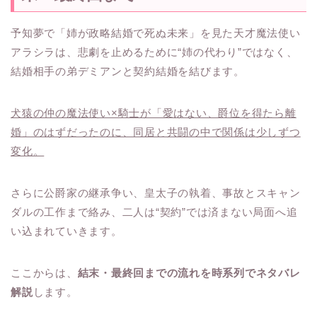
予知夢で「姉が政略結婚で死ぬ未来」を見た天才魔法使い
アラシラは、悲劇を止めるために“姉の代わり”ではなく、
結婚相手の弟デミアンと契約結婚を結びます。
犬猿の仲の魔法使い×騎士が「愛はない、爵位を得たら離
婚」のはずだったのに、同居と共闘の中で関係は少しずつ
変化。
さらに公爵家の継承争い、皇太子の執着、事故とスキャン
ダルの工作まで絡み、二人は“契約”では済まない局面へ追
い込まれていきます。
ここからは、
結末・最終回までの流れを時系列でネタバレ
解説
します。