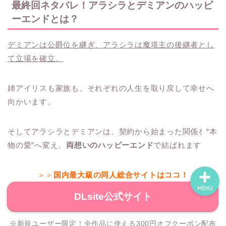
最終回ネタバレ！アラシラとデミアンのハッピ
ーエンドとは？
ホーム
デミアンは公爵位を継ぎ、アラシラは魔塔主の後継者とし
て立場を確立。
ネタバレ・感想
姉アイリスも家族も、それぞれの人生を取り戻して幸せへ
無料で読める漫画・小説
向かいます。
漫画・小説新刊情報
そしてアラシラとデミアンは、契約から始まった関係を“本
物の愛”へ変え、
両想いのハッピーエンド
で結ばれます。
＞＞
国内最大級の同人総合サイトはココ！
MENU
DLsite公式サイト
※新規ユーザー限定！全作品に使える300円オフクーポン配布