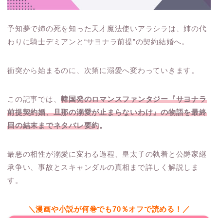
予知夢で姉の死を知った天才魔法使いアラシラは、姉の代
わりに騎士デミアンと“サヨナラ前提”の契約結婚へ。
衝突から始まるのに、次第に溺愛へ変わっていきます。
この記事では、
韓国発のロマンスファンタジー『サヨナラ
前提契約婚、旦那の溺愛が止まらないわけ』の物語を最終
回の結末までネタバレ要約
。
最悪の相性が溺愛に変わる過程、皇太子の執着と公爵家継
承争い、事故とスキャンダルの真相まで詳しく解説しま
す。
＼漫画や小説が何巻でも70％オフで読める！／