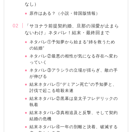
なし）
原作はある？（小説・韓国版情報）
「サヨナラ前提契約婚、旦那の溺愛が止まら
ないわけ」ネタバレ！結末・最終回まで
ネタバレ①予知夢から始まる“姉を救うため
の結婚”
ネタバレ②最悪の相性が気になる存在へ変わ
っていく
ネタバレ③アラシラの立場が揺らぎ、敵の手
が伸びる
結末ネタバレ①“デミアン死亡”の予知夢と、
討伐で起こる暗殺未遂
結末ネタバレ②黒幕は皇太子フレデリックの
執着
結末ネタバレ③真相追及と反撃、そして契約
結婚の危機
結末ネタバレ④一年の別離と決着、破滅する