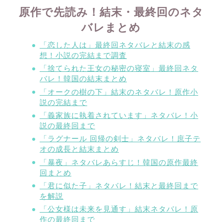
原作で先読み！結末・最終回のネタ
バレまとめ
「恋した人は」最終回ネタバレと結末の感
想！小説の完結まで調査
「捨てられた王女の秘密の寝室」最終回ネタ
バレ！韓国の結末まとめ
「オークの樹の下」結末のネタバレ！原作小
説の完結まで
「義家族に執着されています」ネタバレ！小
説の最終回まで
「ラグナール 回帰の剣士」ネタバレ！庶子テ
オの成長と結末まとめ
「暴夜」ネタバレあらすじ！韓国の原作最終
回まとめ
「君に似た子」ネタバレ！結末と最終回まで
を解説
「公女様は未来を見通す」結末ネタバレ！原
作の最終回まで