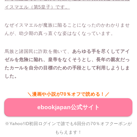
イスマエル（第5皇子）です。
なぜイスマエルが魔族に陥ることになったのかわかりませ
んが、幼少期の真っ直ぐな姿はなくなっています。
馬族と諸国民に詐欺を働いて、
あらゆる手を尽くしてアイ
ゼルを危険に陥れ、皇帝をなくそうとし、長年の親友だっ
たカールを自分の目標のための手段として利用しようしま
した。
＼漫画や小説が70％オフで読める！／
ebookjapan公式サイト
※Yahoo!ID初回ログインで誰でも6回分の70％オフクーポンが
もらえます！