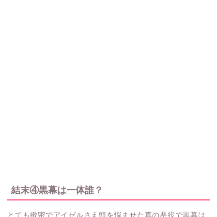
結末④黒幕は一体誰？
とても緻密でアイゼルさえ頭を悩ませた真の悪役で黒幕は