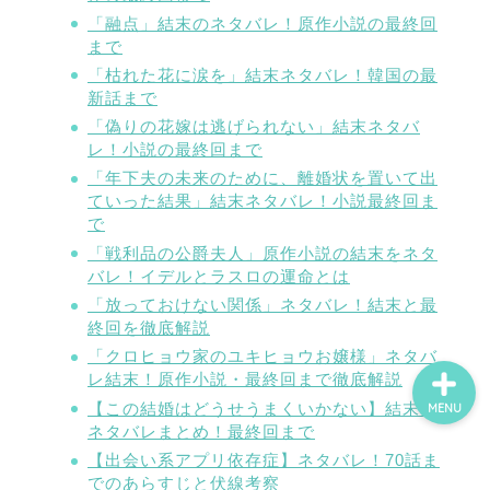
「融点」結末のネタバレ！原作小説の最終回
まで
「枯れた花に涙を」結末ネタバレ！韓国の最
ホーム
新話まで
「偽りの花嫁は逃げられない」結末ネタバ
ネタバレ・感想
レ！小説の最終回まで
「年下夫の未来のために、離婚状を置いて出
無料で読める漫画・小説
ていった結果」結末ネタバレ！小説最終回ま
で
「戦利品の公爵夫人」原作小説の結末をネタ
漫画・小説新刊情報
バレ！イデルとラスロの運命とは
「放っておけない関係」ネタバレ！結末と最
終回を徹底解説
「クロヒョウ家のユキヒョウお嬢様」ネタバ
レ結末！原作小説・最終回まで徹底解説
【この結婚はどうせうまくいかない】結末の
MENU
ネタバレまとめ！最終回まで
【出会い系アプリ依存症】ネタバレ！70話ま
でのあらすじと伏線考察