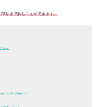
は73話まで読むことができます。
かりん
r.com/y3NHw6eD1U
ary 5, 2025