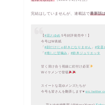
完結はしていませんが、連載誌で
最新話
【
#花とゆめ
5号好評発売中！】
今号はW表紙
「
#顔だけじゃ好きになりません
」
#安斎
「
#推しに甘噛み
」
#鈴木ジュリエッタ
甘く溶け合う視線に釘付け必至
Wイケメンで登場
スイートな花ゆメンズたちが
今号も皆さんを翻弄します♥
pic.twitte
— 花とゆめ編集部 (@HanaYume)
Febru