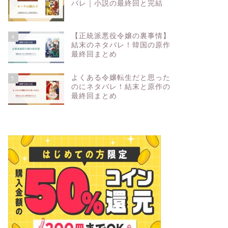
バレ｜小説の最終回と完結
【正統派悪役令嬢の裏事情】
4
結末のネタバレ！韓国の原作
最終回まとめ
よくある令嬢転生だと思った
5
のにネタバレ！結末と原作の
最終回まとめ