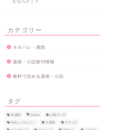
むならどこ？
カテゴリー
ネタバレ・感想
漫画・小説新刊情報
無料で読める漫画・小説
タグ
BL漫画
comico
LINEマンガ
Palcy（パルシィ）
TL漫画
オフィス
コミカライズ
サスペンス
デザート
ドロドロ