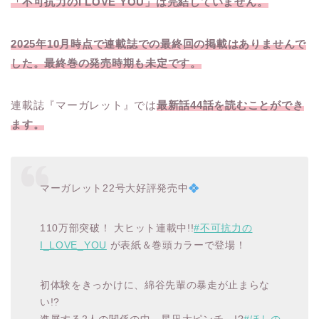
「不可抗力のI LOVE YOU」は完結していません。
2025年10月時点で連載誌での
最終回の掲載はありませんで
した。最終巻の発売時期も未定です。
連載誌『マーガレット』では
最新話44話を読むことができ
ます。
マーガレット22号大好評発売中
110万部突破！ 大ヒット連載中!!
#不可抗力の
I_LOVE_YOU
が表紙＆巻頭カラーで登場！
初体験をきっかけに、綿谷先輩の暴走が止まらな
い!?