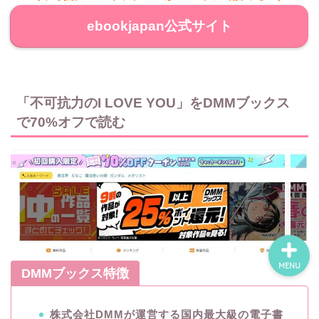
ebookjapan公式サイト
ホーム
ネタバレ・感想
「不可抗力のI LOVE YOU」をDMMブックス
で70%オフで読む
無料で読める漫画・小説
漫画・小説新刊情報
MENU
DMMブックス特徴
株式会社DMMが運営する国内最大級の電子書