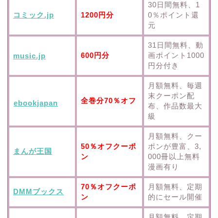
30日間無料、1
コミック.jp
1200円分
0％ポイント還
元
31日間無料、動
600円分
画ポイント1000
music.jp
円分付き
月額無料、毎週
末クーポン配
全巻分70％オフ
ebookjapan
布、作品数最大
級
月額無料、クー
50％オフクーポ
ポンが豊富、3,
まんが王国
ン
000冊以上無料
漫画有り
70％オフクーポ
月額無料、定期
DMMブックス
ン
的にセール開催
月額無料、定期