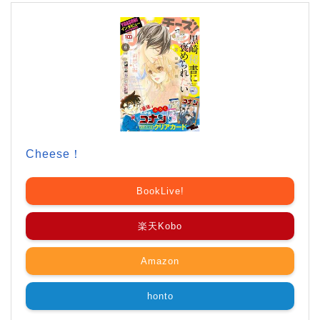
Cheese！
BookLive!
楽天Kobo
Amazon
honto