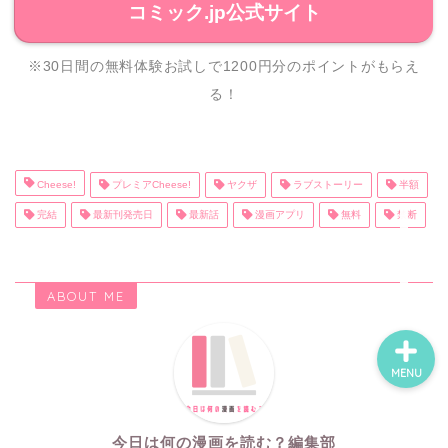
コミック.jp公式サイト
※30日間の無料体験お試しで1200円分のポイントがもらえ
ホーム
る！
ネタバレ・感想
無料で読める漫画・小説
Cheese!
プレミアCheese!
ヤクザ
ラブストーリー
半額
完結
最新刊発売日
最新話
漫画アプリ
無料
禁断
漫画・小説新刊情報
ABOUT ME
MENU
今日は何の漫画を読む？編集部