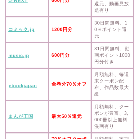
600円分
U-NEXT
還元、動画見放
題有り
30日間無料、1
コミック.jp
1200円分
0％ポイント還
元
31日間無料、動
600円分
画ポイント1000
music.jp
円分付き
月額無料、毎週
末クーポン配
全巻分70％オフ
ebookjapan
布、作品数最大
級
月額無料、クー
ポンが豊富、3,
まんが王国
最大50％還元
000冊以上無料
漫画有り
70％オフクーポ
月額無料、定期