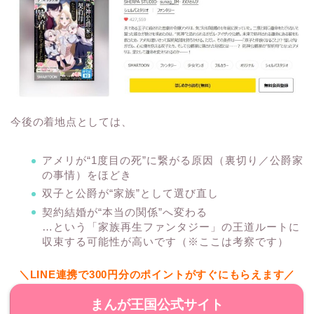
今後の着地点としては、
アメリが“1度目の死”に繋がる原因（裏切り／公爵家
の事情）をほどき
双子と公爵が“家族”として選び直し
契約結婚が“本当の関係”へ変わる
…という「家族再生ファンタジー」の王道ルートに
収束する可能性が高いです（※ここは考察です）
＼LINE連携で300円分のポイントがすぐにもらえます／
まんが王国公式サイト