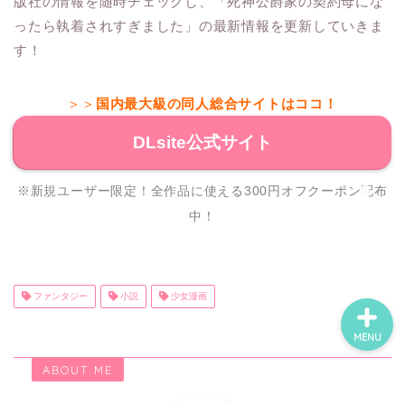
版社の情報を随時チェックし、「死神公爵家の契約母にな
ったら執着されすぎました」の最新情報を更新していきま
す！
ホーム
＞＞
国内最大級の同人総合サイトはココ！
ネタバレ・感想
DLsite公式サイト
無料で読める漫画・小説
※新規ユーザー限定！全作品に使える300円オフクーポン配布
漫画・小説新刊情報
中！
ファンタジー
小説
少女漫画
MENU
ABOUT ME