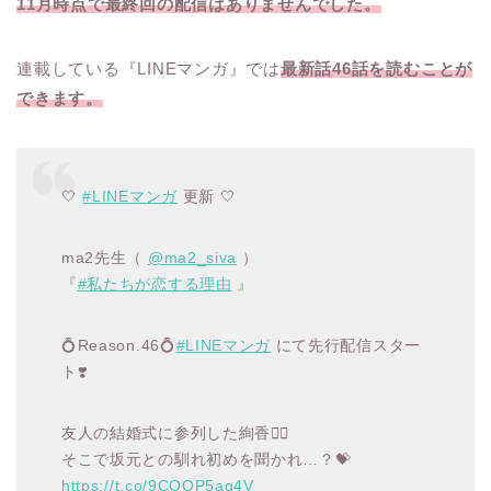
11月時点で最終回の配信はありませんでした。
連載している『LINEマンガ』では
最新話46話を読むことが
できます。
🤍
#LINEマンガ
更新 🤍
ma2先生（
@ma2_siva
）
『
#私たちが恋する理由
』
💍Reason.46💍
#LINEマンガ
にて先行配信スター
ト❣️
友人の結婚式に参列した絢香👰‍♀️
そこで坂元との馴れ初めを聞かれ…？💝
https://t.co/9COOP5aq4V