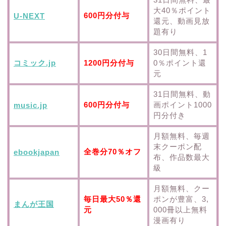
大40％ポイント
600円分付与
U-NEXT
還元、動画見放
題有り
30日間無料、1
コミック.jp
1200円分付与
0％ポイント還
元
31日間無料、動
600円分付与
画ポイント1000
music.jp
円分付き
月額無料、毎週
末クーポン配
全巻分70％オフ
ebookjapan
布、作品数最大
級
月額無料、クー
毎日最大50％還
ポンが豊富、3,
まんが王国
元
000冊以上無料
漫画有り