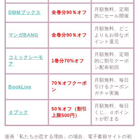
月額無料、定期
DMMブックス
全巻分90％オフ
的にセール開催
月額無料、どこ
マンガBANG
全巻分90％オフ
よりもお得なポ
イント還元
月額無料、定期
コミックシーモ
1巻分70%オフ
的に割引クーポ
ア
ン配布初回
月額無料、毎日
70％オフクーポ
引けるクーポン
BookLive
ン
ガチャ実施
月額無料、毎日
50％オフ（割引
ｄブック
くじ、ｄポイン
上限500円）
トが貯まる
漫画「私たちが恋する理由」の場合、電子書籍サイトの初