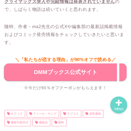
クライマックス突入や完結情報は発表されていません
の
で、しばらく物語は続いていくと思われます。
ホーム
随時、作者・ma2先生の公式Xや編集部の最新話掲載情報
およびコミック発売情報をチェックしていきたいと思いま
ネタバレ・感想
す。
無料で読める漫画・小説
＼「私たちが恋する理由」が90%オフで読める／
漫画・小説新刊情報
DMMブックス公式サイト
※今だけ90％オフクーポンがもらえます！
MENU
オフィス
フィール・ヤング
ラブコメ
女性漫画
最新刊発売日
最新話
無料