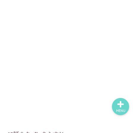
ホーム
ネタバレ・感想
無料で読める漫画・小説
漫画・小説新刊情報
MENU