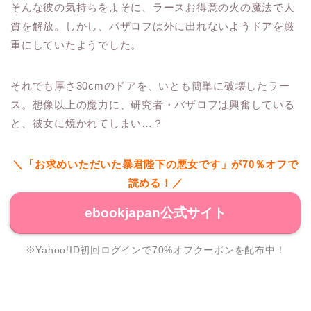
そんな彼の気持ちをよそに、ラースお得意の火の魔法で人
質を解放。しかし、バザロフは外に出れないようドアを厳
重にしていたようでした。
それでも厚さ30cmのドアを、いとも簡単に破壊したラー
ス。想像以上の魔力に、研究者・バザロフは興奮している
と、彼女に焼かれてしまい…？
＼「お求めいただいた暴君陛下の悪女です」が70％オフで
読める！／
ebookjapan公式サイト
※Yahoo!ID初回ログインで70%オフクーポンを配布中！