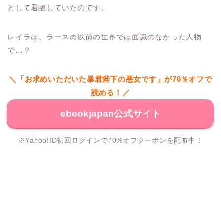
として君臨していたのです。
レイラは、ラースの以前の世界では面識のなかった人物
で…？
＼「お求めいただいた暴君陛下の悪女です」が70％オフで
読める！／
ebookjapan公式サイト
※Yahoo!ID初回ログインで70%オフクーポンを配布中！