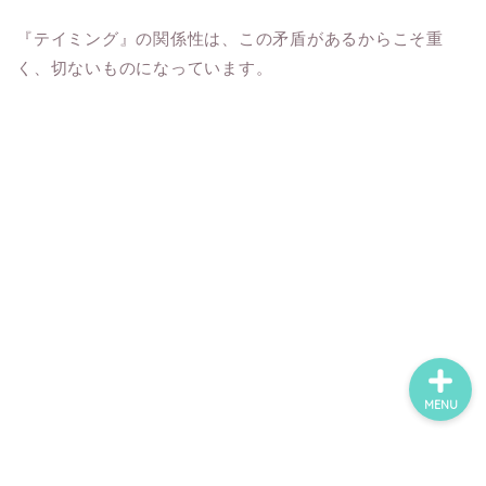
『テイミング』の関係性は、この矛盾があるからこそ重
く、切ないものになっています。
ホーム
ネタバレ・感想
無料で読める漫画・小説
漫画・小説新刊情報
MENU