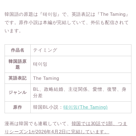
韓国語の原題は『테이밍』で、英語表記は『The Taming』
です。原作小説は本編が完結していて、外伝も配信されて
います。
テイミング
作品名
韓国語原
테이밍
題
英語表記
The Taming
BL、政略結婚、主従関係、愛憎、復讐、身
ジャンル
分差
韓国BL小説：
테이밍(The Taming)
原作
漫画は韓国でも連載していて、
韓国では30話で1部、つま
りシーズン1が2026年4月2日に完結しています。