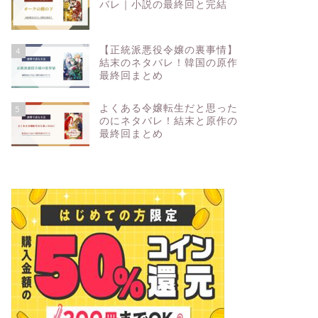
バレ｜小説の最終回と完結
【正統派悪役令嬢の裏事情】
4
結末のネタバレ！韓国の原作
最終回まとめ
よくある令嬢転生だと思った
5
のにネタバレ！結末と原作の
最終回まとめ