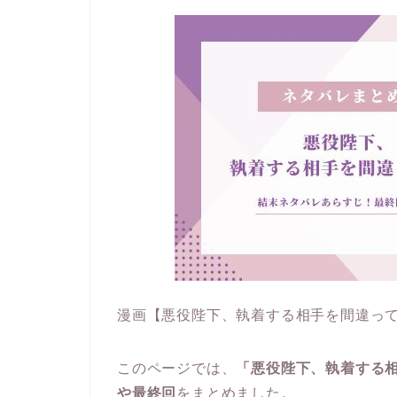
漫画【悪役陛下、執着する相手を間違っ
このページでは、
「悪役陛下、執着する
や最終回
をまとめました。