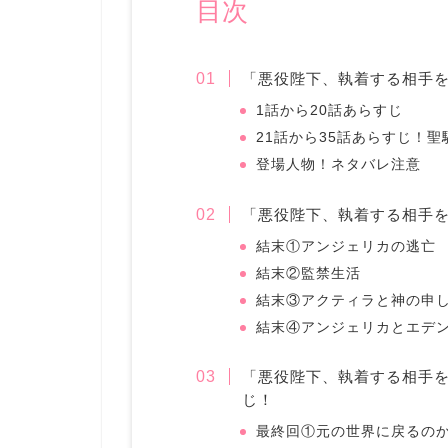
目次
「悪役陛下、執着する相手
1話から20話あらすじ
21話から35話あらすじ！
登場人物！ネタバレ注意
「悪役陛下、執着する相手
結末①アンジェリカの逃亡
結末②監禁生活
結末③アクティラと神の申
結末④アンジェリカとエデ
「悪役陛下、執着する相手
じ！
最終回①元の世界に戻るの