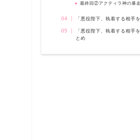
最終回②アクティラ神の暴
「悪役陛下、執着する相手
「悪役陛下、執着する相手
とめ