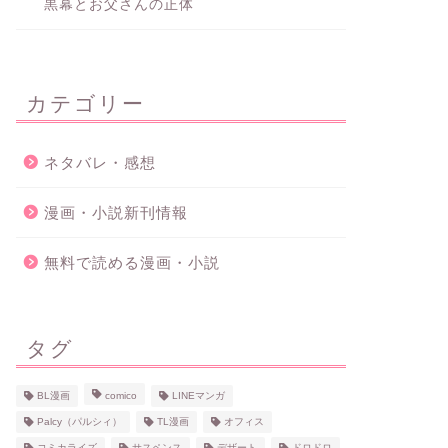
黒幕とお父さんの正体
カテゴリー
ネタバレ・感想
漫画・小説新刊情報
無料で読める漫画・小説
タグ
BL漫画
comico
LINEマンガ
Palcy（パルシィ）
TL漫画
オフィス
コミカライズ
サスペンス
デザート
ドロドロ