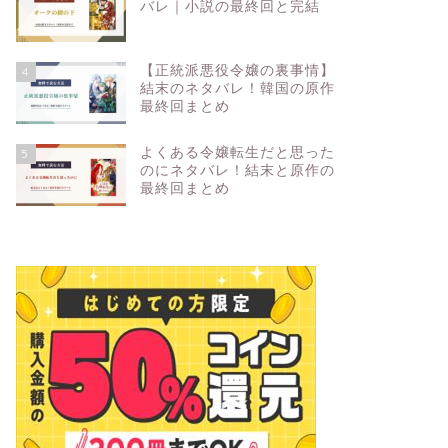
バレ｜小説の最終回と完結
【正統派悪役令嬢の裏事情】
4
結末のネタバレ！韓国の原作
最終回まとめ
よくある令嬢転生だと思った
5
のにネタバレ！結末と原作の
最終回まとめ