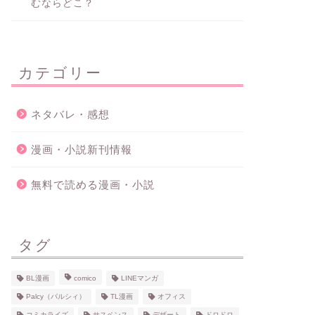
むならどこ？
カテゴリー
ネタバレ・感想
漫画・小説新刊情報
無料で読める漫画・小説
タグ
BL漫画
comico
LINEマンガ
Palcy（パルシィ）
TL漫画
オフィス
コミカライズ
サスペンス
デザート
ドロドロ