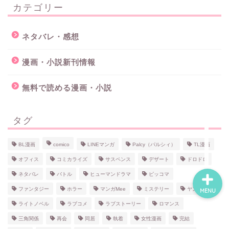
カテゴリー
ホーム
ネタバレ・感想
漫画・小説新刊情報
ネタバレ・感想
無料で読める漫画・小説
無料で読める漫画・小説
タグ
漫画・小説新刊情報
BL漫画
comico
LINEマンガ
Palcy（パルシィ）
TL漫画
オフィス
コミカライズ
サスペンス
デザート
ドロドロ
ネタバレ
バトル
ヒューマンドラマ
ピッコマ
ファンタジー
ホラー
マンガMee
ミステリー
ヤンデレ
MENU
ライトノベル
ラブコメ
ラブストーリー
ロマンス
三角関係
再会
同居
執着
女性漫画
完結