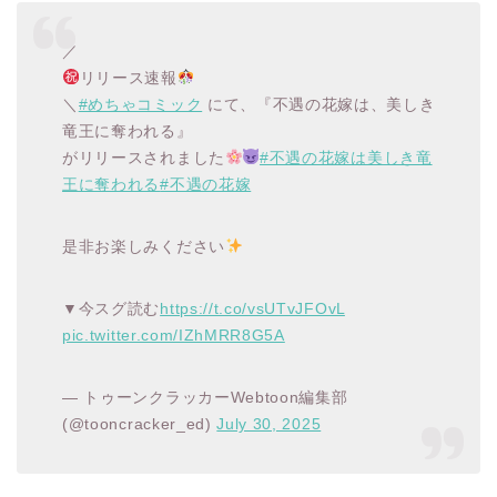
／
リリース速報
＼
#めちゃコミック
にて、『不遇の花嫁は、美しき
竜王に奪われる』
がリリースされました
#不遇の花嫁は美しき竜
王に奪われる
#不遇の花嫁
是非お楽しみください
▼今スグ読む
https://t.co/vsUTvJFOvL
pic.twitter.com/IZhMRR8G5A
— トゥーンクラッカーWebtoon編集部
(@tooncracker_ed)
July 30, 2025