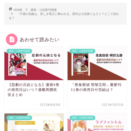
HOME
漫画・小説新刊情報
「不遇の花嫁は、美しき竜王に奪われる」原作は小説家になろう？どこで見れ
る？
あわせて読みたい
漫画・小説新刊情報
漫画・小説新刊情報
【悲劇の元凶となる】漫画4巻
「美食探偵 明智五郎」最新刊
の発売日はいつ？連載再開状
11巻の発売日や完結は？
況まとめ
2023年8月9日
2021年5月31日
漫画・小説新刊情報
漫画・小説新刊情報