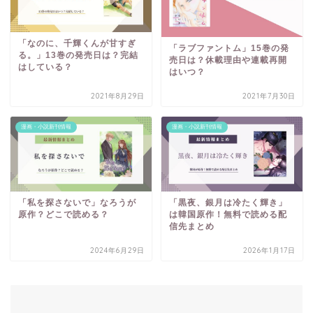
「なのに、千輝くんが甘すぎ
「ラブファントム」15巻の発
る。」13巻の発売日は？完結
売日は？休載理由や連載再開
はしている？
はいつ？
2021年8月29日
2021年7月30日
漫画・小説新刊情報
漫画・小説新刊情報
「私を探さないで」なろうが
「黒夜、銀月は冷たく輝き」
原作？どこで読める？
は韓国原作！無料で読める配
信先まとめ
2024年6月29日
2026年1月17日