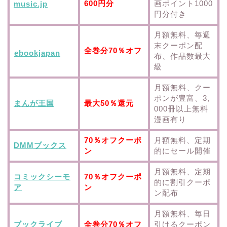
600円分
画ポイント1000
music.jp
円分付き
月額無料、毎週
末クーポン配
全巻分70％オフ
ebookjapan
布、作品数最大
級
月額無料、クー
ポンが豊富、3,
まんが王国
最大50％還元
000冊以上無料
漫画有り
70％オフクーポ
月額無料、定期
DMMブックス
ン
的にセール開催
月額無料、定期
コミックシーモ
70％オフクーポ
的に割引クーポ
ア
ン
ン配布
月額無料、毎日
ブックライブ
全巻分70％オフ
引けるクーポン