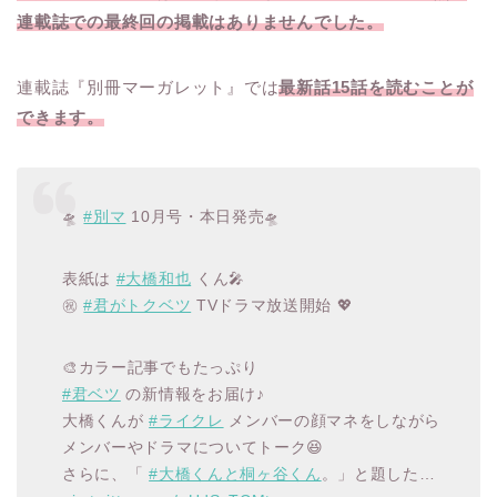
連載誌での最終回の掲載はありませんでした。
連載誌『別冊マーガレット』では
最新話15話を読むことが
できます。
🛸
#別マ
10月号・本日発売🛸
表紙は
#大橋和也
くん🎤
㊗️
#君がトクベツ
TVドラマ放送開始 💖
🎨カラー記事でもたっぷり
#君ベツ
の新情報をお届け♪
大橋くんが
#ライクレ
メンバーの顔マネをしながら
メンバーやドラマについてトーク😆
さらに、「
#大橋くんと桐ヶ谷くん
。」と題した…