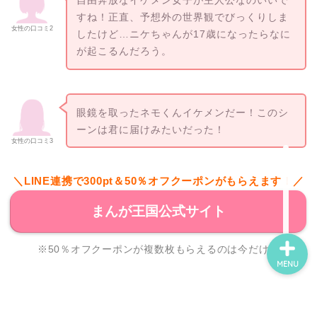
すね！正直、予想外の世界観でびっくりしま
女性の口コミ2
したけど…ニケちゃんが17歳になったらなに
ホーム
が起こるんだろう。
ネタバレ・感想
眼鏡を取ったネモくんイケメンだー！このシ
無料で読める漫画・小説
ーンは君に届けみたいだった！
女性の口コミ3
漫画・小説新刊情報
＼LINE連携で300pt＆50％オフクーポンがもらえます！／
まんが王国公式サイト
※50％オフクーポンが複数枚もらえるのは今だけ！
MENU