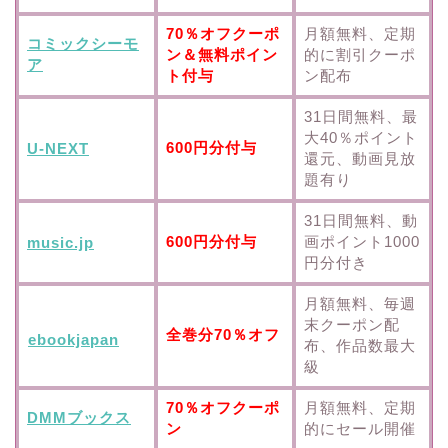
70％オフクーポ
月額無料、定期
コミックシーモ
ン＆無料ポイン
的に割引クーポ
ア
ト付与
ン配布
31日間無料、最
大40％ポイント
600円分付与
U-NEXT
還元、動画見放
題有り
31日間無料、動
600円分付与
画ポイント1000
music.jp
円分付き
月額無料、毎週
末クーポン配
全巻分70％オフ
ebookjapan
布、作品数最大
級
70％オフクーポ
月額無料、定期
DMMブックス
ン
的にセール開催