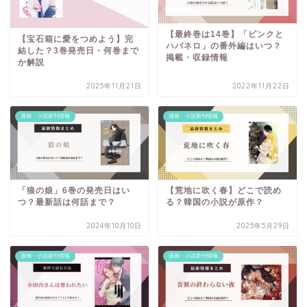
【最終巻は14巻】「ピンクと
【宝石箱に愛をつめよう】完
ハバネロ」の番外編はいつ？
結した？3巻発売日・何巻まで
掲載・収録情報
か解説
2025年11月21日
2022年11月22日
漫画・小説新刊情報
漫画・小説新刊情報
「狼の娘」6巻の発売日はい
【荒地に吹く春】どこで読め
つ？最新話は何話まで？
る？韓国の小説が原作？
2024年10月10日
2025年5月29日
漫画・小説新刊情報
漫画・小説新刊情報