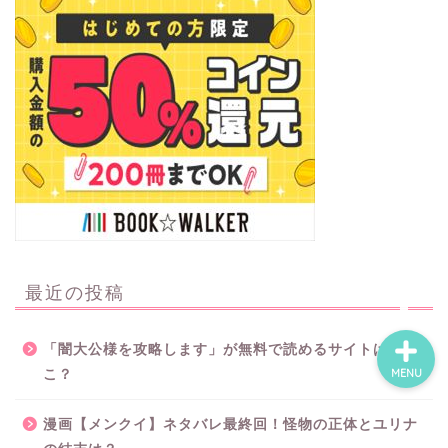
ホーム
ネタバレ・感想
無料で読める漫画・小説
漫画・小説新刊情報
最近の投稿
「闇大公様を攻略します」が無料で読めるサイトはど
MENU
こ？
漫画【メンクイ】ネタバレ最終回！怪物の正体とユリナ