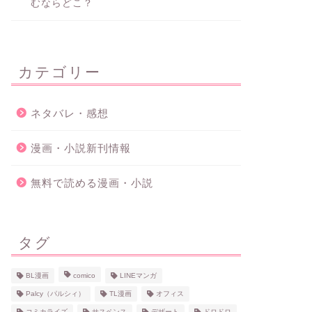
むならどこ？
カテゴリー
ネタバレ・感想
漫画・小説新刊情報
無料で読める漫画・小説
タグ
BL漫画
comico
LINEマンガ
Palcy（パルシィ）
TL漫画
オフィス
コミカライズ
サスペンス
デザート
ドロドロ