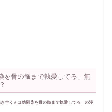
染を骨の髄まで執愛してる」無
？
焼き羊くんは幼馴染を骨の髄まで執愛してる」の漫