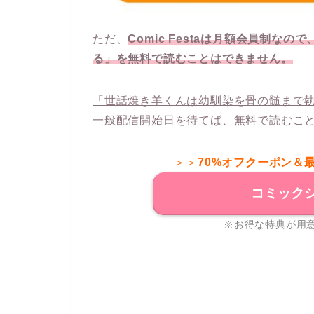
ただ、
Comic Festaは月額会員制
る」を無料で読むことはできません。
「世話焼き羊くんは幼馴染を骨の髄まで
一般配信開始日を待てば、無料で読むこ
＞＞
70%オフクーポン＆
コミック
※お得な特典が用