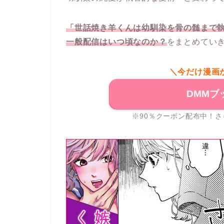
「世話焼き羊くんは幼馴染を骨の髄まで
一般配信はいつ頃なのか？
をまとめてい
＼今だけ漫画
DMMブ
※90％クーポン配布中！さ