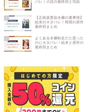
バレ｜小説の最終回と完結
【正統派悪役令嬢の裏事情】
4
結末のネタバレ！韓国の原作
最終回まとめ
よくある令嬢転生だと思った
5
のにネタバレ！結末と原作の
最終回まとめ