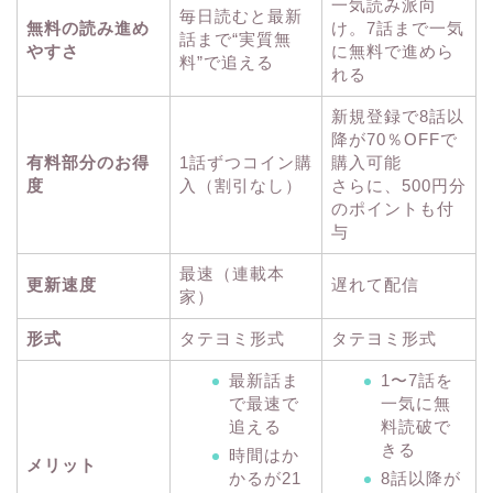
一気読み派向
毎日読むと最新
無料の読み進め
け。7話まで一気
話まで“実質無
やすさ
に無料で進めら
料”で追える
れる
新規登録で8話以
降が70％OFFで
有料部分のお得
1話ずつコイン購
購入可能
度
入（割引なし）
さらに、500円分
のポイントも付
与
最速（連載本
更新速度
遅れて配信
家）
形式
タテヨミ形式
タテヨミ形式
最新話ま
1〜7話を
で最速で
一気に無
追える
料読破で
きる
時間はか
メリット
かるが21
8話以降が