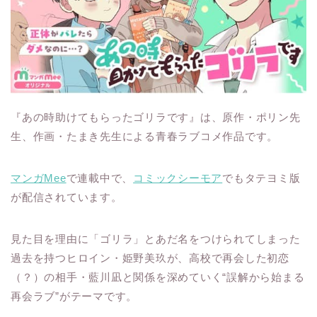
『あの時助けてもらったゴリラです』は、原作・ポリン先
生、作画・たまき先生による青春ラブコメ作品です。
マンガMee
で連載中で、
コミックシーモア
でもタテヨミ版
が配信されています。
見た目を理由に「ゴリラ」とあだ名をつけられてしまった
過去を持つヒロイン・姫野美玖が、高校で再会した初恋
（？）の相手・藍川凪と関係を深めていく“誤解から始まる
再会ラブ”がテーマです。