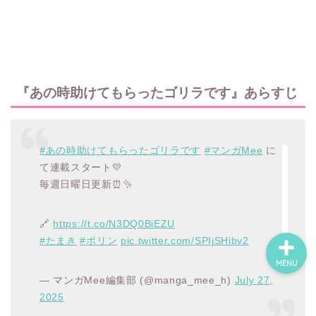
ホーム
ネタバレ・感想
『あの時助けてもらったゴリラです』あらすじ
無料で読める漫画・小説
#あの時助けてもらったゴリラです
#マンガMee
に
漫画・小説新刊情報
て連載スタート💛
毎週日曜日更新⏰✨
🔗
https://t.co/N3DQ0BiEZU
#たまき
#ポリン
pic.twitter.com/SPIjSHibv2
MENU
— マンガMee編集部 (@manga_mee_h)
July 27,
2025