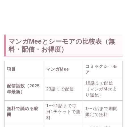
マンガMeeとシーモアの比較表（無
料・配信・お得度）
コミックシーモ
項目
マンガMee
ア
18話まで配信
配信話数（2025
23話まで配信
（マンガMeeよ
年最新）
り遅配）
1〜21話まで毎
無料で読める範
1〜7話まで期間
日1チケットで無
囲
限定で無料
料