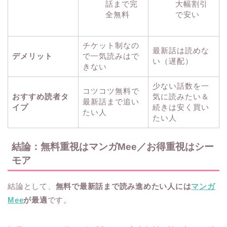
話まで完
大幅割引
全無料
で安い
チケット制なの
最新話は読めな
デメリット
で一気読みはで
い（遅配）
きない
少ない話数を一
コツコツ無料で
おすすめ読者タ
気に読みたい＆
最新話まで追い
イプ
続きは安く買い
たい人
たい人
結論：無料重視はマンガMee／お得重視はシー
モア
結論として、
無料で最新話まで読み進めたい人には
マンガ
Mee
が最適
です。