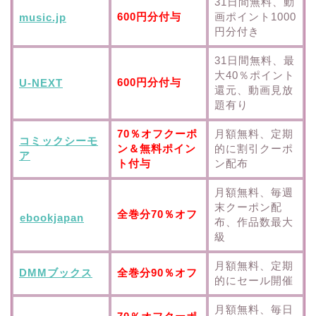
31日間無料、動
600円分付与
画ポイント1000
music.jp
円分付き
31日間無料、最
大40％ポイント
600円分付与
U-NEXT
還元、動画見放
題有り
70％オフクーポ
月額無料、定期
コミックシーモ
ン＆無料ポイン
的に割引クーポ
ア
ト付与
ン配布
月額無料、毎週
末クーポン配
全巻分70％オフ
ebookjapan
布、作品数最大
級
月額無料、定期
DMMブックス
全巻分90％オフ
的にセール開催
月額無料、毎日