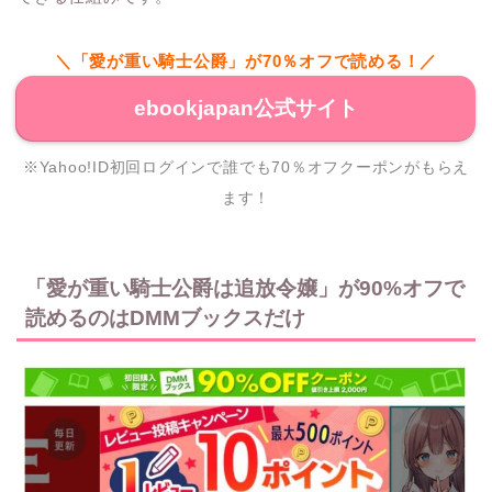
＼「愛が重い騎士公爵」が70％オフで読める！／
ebookjapan公式サイト
※Yahoo!ID初回ログインで誰でも70％オフクーポンがもらえ
ます！
「愛が重い騎士公爵は追放令嬢」が90%オフで
読めるのはDMMブックスだけ