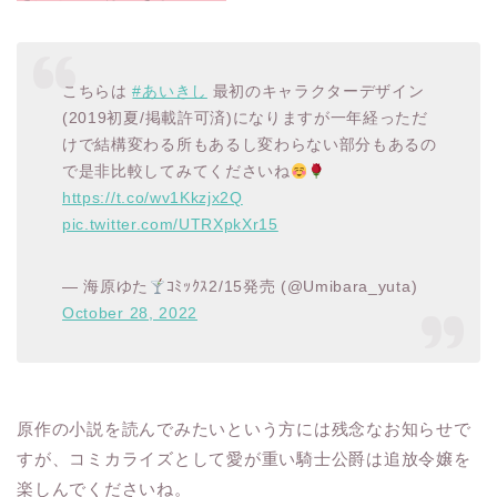
こちらは
#あいきし
最初のキャラクターデザイン
(2019初夏/掲載許可済)になりますが一年経っただ
けで結構変わる所もあるし変わらない部分もあるの
で是非比較してみてくださいね
https://t.co/wv1Kkzjx2Q
pic.twitter.com/UTRXpkXr15
— 海原ゆた
ｺﾐｯｸｽ2/15発売 (@Umibara_yuta)
October 28, 2022
原作の小説を読んでみたいという方には残念なお知らせで
すが、コミカライズとして愛が重い騎士公爵は追放令嬢を
楽しんでくださいね。