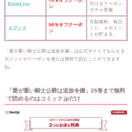
70％オフクーポ
引けるクーポン
BookLive
ン
ガチャ実施
月額無料、毎日
50％オフクーポ
ｄブック
くじ、ｄポイン
ン
トが貯まる
「愛が重い騎士公爵は追放令嬢」は公式サイトでもらえる
ポイントやクーポンを使えば無料で読むことができます
ね。
「愛が重い騎士公爵は追放令嬢」25巻まで無料
で読めるのはコミック.jpだけ