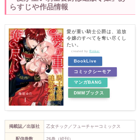
らすじや作品情報
愛が重い騎士公爵は、追放
令嬢のすべてを奪い尽くし
たい。
created by
Rinker
BookLive
コミックシーモア
マンガBANG
DMMブックス
掲載誌／出版社
乙女チック／フューチャーコミックス
配信巻数
26巻（続刊）