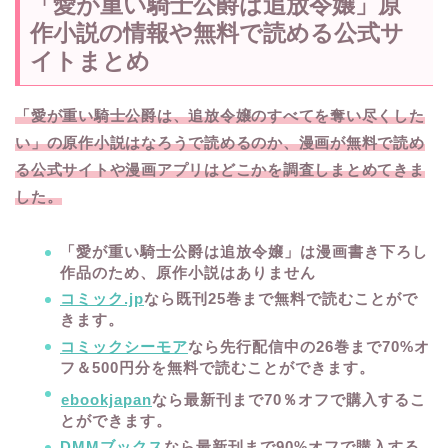
「愛が重い騎士公爵は追放令嬢」原
作小説の情報や無料で読める公式サ
イトまとめ
「愛が重い騎士公爵は、追放令嬢のすべてを奪い尽くした
い」の原作小説はなろうで読めるのか、漫画が無料で読め
る公式サイトや漫画アプリはどこかを調査しまとめてきま
した。
「愛が重い騎士公爵は追放令嬢」は漫画書き下ろし
作品のため、原作小説はありません
コミック.jp
なら既刊25
巻まで無料で読むことがで
きます。
コミックシーモア
なら先行配信中の26巻まで70%オ
フ＆500円分を無料で読むことができます。
ebookjapan
なら最新刊まで70％オフで購入するこ
とができます。
DMMブックス
なら最新刊まで90%オフで購入する