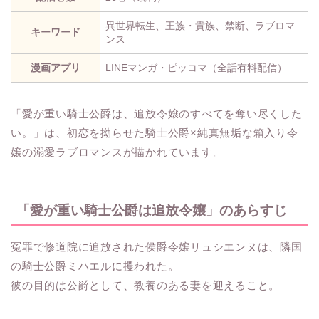
異世界転生、王族・貴族、禁断、ラブロマ
キーワード
ンス
漫画アプリ
LINEマンガ・ピッコマ（全話有料配信）
「愛が重い騎士公爵は、追放令嬢のすべてを奪い尽くした
い。」は、初恋を拗らせた騎士公爵×純真無垢な箱入り令
嬢の溺愛ラブロマンスが描かれています。
「愛が重い騎士公爵は追放令嬢」のあらすじ
冤罪で修道院に追放された侯爵令嬢リュシエンヌは、隣国
の騎士公爵ミハエルに攫われた。
彼の目的は公爵として、教養のある妻を迎えること。