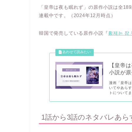
「皇帝は夜も眠れず」の原作小説は全18
連載中です。（2024年12月時点）
韓国で発売している原作小説『
황제는 잠
【皇帝は
小説が原
漫画「皇帝
いてやあら
トについてま
1話から3話のネタバレあら