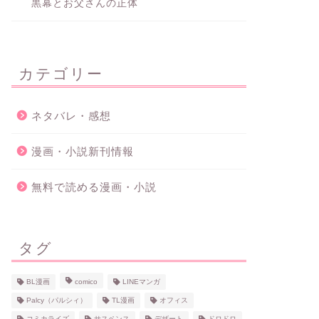
黒幕とお父さんの正体
カテゴリー
ネタバレ・感想
漫画・小説新刊情報
無料で読める漫画・小説
タグ
BL漫画
comico
LINEマンガ
Palcy（パルシィ）
TL漫画
オフィス
コミカライズ
サスペンス
デザート
ドロドロ