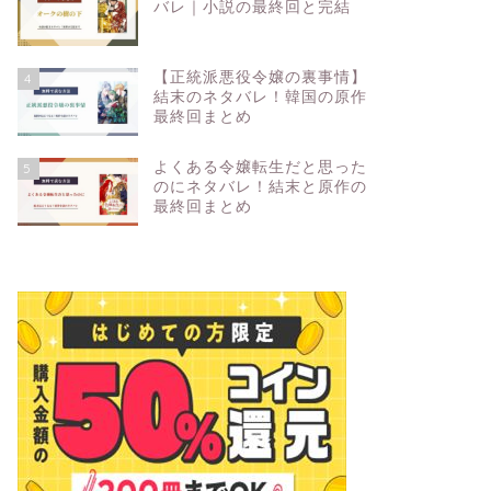
バレ｜小説の最終回と完結
【正統派悪役令嬢の裏事情】
4
結末のネタバレ！韓国の原作
最終回まとめ
よくある令嬢転生だと思った
5
のにネタバレ！結末と原作の
最終回まとめ