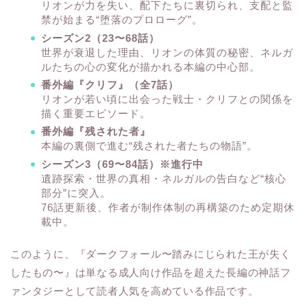
リオンが力を失い、配下たちに裏切られ、支配と監
禁が始まる“堕落のプロローグ”。
シーズン2（23〜68話）
世界が衰退した理由、リオンの体質の秘密、ネルガ
ルたちの心の変化が描かれる本編の中心部。
番外編『クリフ』（全7話）
リオンが若い頃に出会った戦士・クリフとの関係を
描く重要エピソード。
番外編『残された者』
本編の裏側で進む“残された者たちの物語”。
シーズン3（69〜84話）※進行中
遺跡探索・世界の真相・ネルガルの告白など“核心
部分”に突入。
76話更新後、作者が制作体制の再構築のため定期休
載中。
このように、『ダークフォール〜踏みにじられた王が失く
したもの〜』は単なる成人向け作品を超えた長編の神話フ
ァンタジーとして読者人気を高めている作品です。