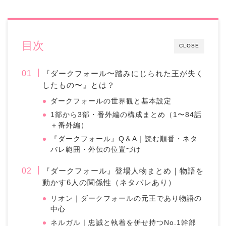
目次
CLOSE
『ダークフォール〜踏みにじられた王が失く
したもの〜』とは？
ダークフォールの世界観と基本設定
1部から3部・番外編の構成まとめ（1〜84話
＋番外編）
『ダークフォール』Q＆A｜読む順番・ネタ
バレ範囲・外伝の位置づけ
『ダークフォール』登場人物まとめ｜物語を
動かす6人の関係性（ネタバレあり）
リオン｜ダークフォールの元王であり物語の
中心
ネルガル｜忠誠と執着を併せ持つNo.1幹部