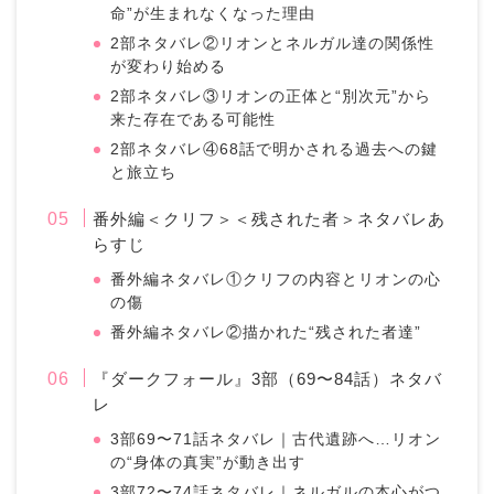
命”が生まれなくなった理由
2部ネタバレ②リオンとネルガル達の関係性
が変わり始める
2部ネタバレ③リオンの正体と“別次元”から
来た存在である可能性
2部ネタバレ④68話で明かされる過去への鍵
と旅立ち
番外編＜クリフ＞＜残された者＞ネタバレあ
らすじ
番外編ネタバレ①クリフの内容とリオンの心
の傷
番外編ネタバレ②描かれた“残された者達”
『ダークフォール』3部（69〜84話）ネタバ
レ
3部69〜71話ネタバレ｜古代遺跡へ…リオン
の“身体の真実”が動き出す
3部72〜74話ネタバレ｜ネルガルの本心がつ