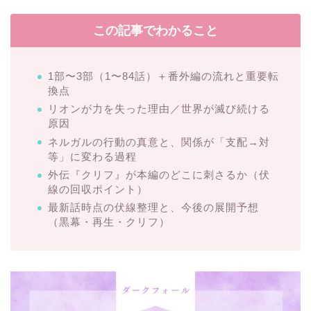
この記事でわかること
1部〜3部（1〜84話）＋番外編の流れと重要転
換点
リオンが力を失った理由／世界が滅び続ける
原因
ネルガルの行動の真意と、関係が「支配→対
等」に変わる過程
外伝『クリフ』が本編のどこに刺さるか（伏
線の回収ポイント）
最新話時点の伏線整理と、今後の展開予想
（黒幕・再生・クリフ）