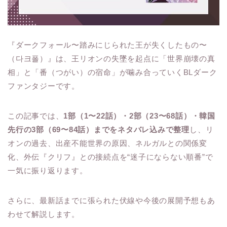
『ダークフォール〜踏みにじられた王が失くしたもの〜
（다크폴）』は、王リオンの失墜を起点に「世界崩壊の真
相」と「番（つがい）の宿命」が噛み合っていくBLダーク
ファンタジーです。
この記事では、
1部（1〜22話）・2部（23〜68話）・韓国
先行の3部（69〜84話）までをネタバレ込みで整理
し、リ
オンの過去、出産不能世界の原因、ネルガルとの関係変
化、外伝『クリフ』との接続点を“迷子にならない順番”で
一気に振り返ります。
さらに、最新話までに張られた伏線や今後の展開予想もあ
わせて解説します。