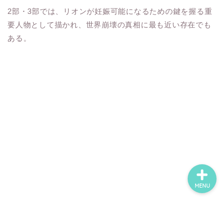
2部・3部では、リオンが妊娠可能になるための鍵を握る重
要人物として描かれ、世界崩壊の真相に最も近い存在でも
ホーム
ある。
ネタバレ・感想
無料で読める漫画・小説
漫画・小説新刊情報
MENU