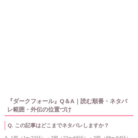
『ダークフォール』Q＆A｜読む順番・ネタバ
レ範囲・外伝の位置づけ
Q. この記事はどこまでネタバレしますか？
A. 1部（1〜22話）・2部（23〜68話）・3部（69〜84話）