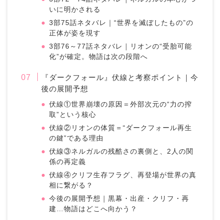
いに明かされる
3部75話ネタバレ｜“世界を滅ぼしたもの”の
正体が姿を現す
3部76～77話ネタバレ｜リオンの“受胎可能
化”が確定。物語は次の段階へ
『ダークフォール』伏線と考察ポイント｜今
後の展開予想
伏線①世界崩壊の原因＝外部次元の“力の搾
取”という核心
伏線②リオンの体質＝“ダークフォール再生
の鍵”である理由
伏線③ネルガルの残酷さの裏側と、2人の関
係の再定義
伏線④クリフ生存フラグ、再登場が世界の真
相に繋がる？
今後の展開予想｜黒幕・出産・クリフ・再
建…物語はどこへ向かう？