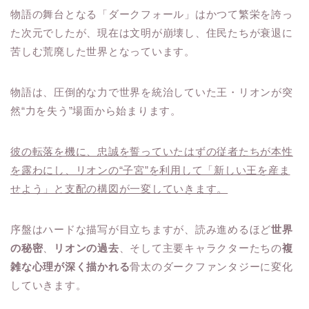
物語の舞台となる「ダークフォール」はかつて繁栄を誇っ
た次元でしたが、現在は文明が崩壊し、住民たちが衰退に
苦しむ荒廃した世界となっています。
物語は、圧倒的な力で世界を統治していた王・リオンが突
然“力を失う”場面から始まります。
彼の転落を機に、忠誠を誓っていたはずの従者たちが本性
を露わにし、リオンの“子宮”を利用して「新しい王を産ま
せよう」と支配の構図が一変していきます。
序盤はハードな描写が目立ちますが、読み進めるほど
世界
の秘密
、
リオンの過去
、そして主要キャラクターたちの
複
雑な心理が深く描かれる
骨太のダークファンタジーに変化
していきます。