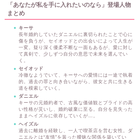
「あなたが私を手に入れたいのなら」登場人物
まとめ
キーサ
長年婚約していたダニエルに裏切られたことで心に
傷を負うが、セイオッドとの出会いによって人生が
一変。疑り深く優柔不断な一面もあるが、愛に対し
て真剣で、少しずつ自分の意思で未来を選んでい
く。
セイオッド
冷徹なようでいて、キーサへの愛情には一途で執着
的。過去の罪と向き合いながら、彼女と共に生きる
道を模索していく。
ダニエル
キーサの元婚約者で、古風な価値観とプライドの高
い性格が災いし、婚約破棄に至る。自分を見失った
ままヘイズルに依存していくが…。
ヘイズル
過去に離婚を経験し、一人で喫茶店を営む女性。ダ
ニエルとは“友情”を装った曖昧な関係を築いてい