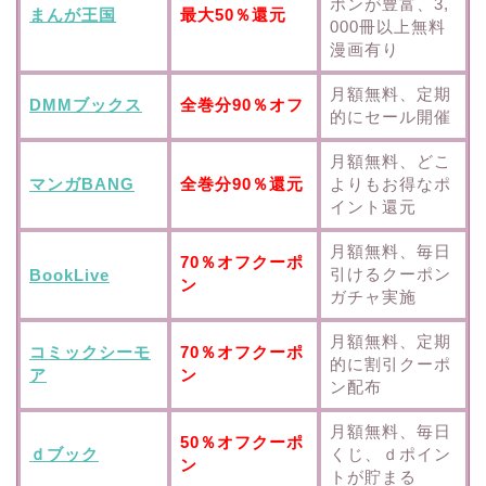
ポンが豊富、3,
まんが王国
最大50％還元
000冊以上無料
漫画有り
月額無料、定期
DMMブックス
全巻分90％オフ
的にセール開催
月額無料、どこ
マンガBANG
全巻分90％還元
よりもお得なポ
イント還元
月額無料、毎日
70％オフクーポ
引けるクーポン
BookLive
ン
ガチャ実施
月額無料、定期
コミックシーモ
70％オフクーポ
的に割引クーポ
ア
ン
ン配布
月額無料、毎日
50％オフクーポ
ｄブック
くじ、ｄポイン
ン
トが貯まる