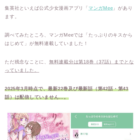
集英社といえば公式少女漫画アプリ「
マンガMee
」があり
ます。
調べてみたところ、マンガMeeでは「たっぷりのキスから
はじめて」が無料連載していました！
ただ残念なことに、
無料連載分は第18巻（37話）までとな
っていました。
2025年3月時点で、最新22巻及び最新話（第42話・第43
話）は配信していません…。