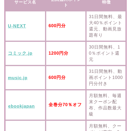
サービス名
特徴
ト
31日間無料、最
大40％ポイント
600円分
U-NEXT
還元、動画見放
題有り
30日間無料、1
コミック.jp
1200円分
0％ポイント還
元
31日間無料、動
600円分
画ポイント1000
music.jp
円分付き
月額無料、毎週
末クーポン配
全巻分70％オフ
ebookjapan
布、作品数最大
級
月額無料、クー