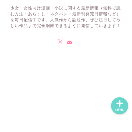
少女・女性向け漫画・小説に関する最新情報（無料で読
む方法・あらすじ・ネタバレ・最新刊発売日情報など）
を毎日配信中です。人気作から話題作、ぜひ注目して欲
ホーム
しい作品まで完全網羅できるように発信していきます！
ネタバレ・感想
無料で読める漫画・小説
漫画・小説新刊情報
MENU