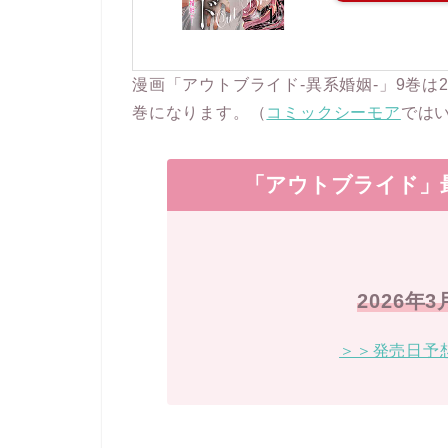
漫画「アウトブライド-異系婚姻-」9巻は2
巻になります。（
コミックシーモア
では
「アウトブライド」
2026年
＞＞発売日予