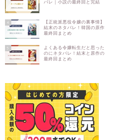
バレ｜小説の最終回と完結
【正統派悪役令嬢の裏事情】
4
結末のネタバレ！韓国の原作
最終回まとめ
よくある令嬢転生だと思った
5
のにネタバレ！結末と原作の
最終回まとめ