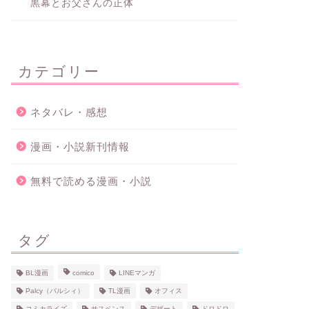
黒幕とお父さんの正体
カテゴリー
ネタバレ・感想
漫画・小説新刊情報
無料で読める漫画・小説
タグ
BL漫画
comico
LINEマンガ
Palcy（パルシィ）
TL漫画
オフィス
コミカライズ
サスペンス
デザート
ドロドロ