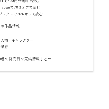
XTで600円分無料で読む
japanで70％オフで読む
ブックスで70%オフで読む
じや作品情報
じ
場人物・キャラクター
や感想
0巻の発売日や完結情報まとめ