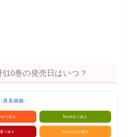
刊10巻の発売日はいつ？
-異系婚姻-
ve!
Renta!
場
Amazon