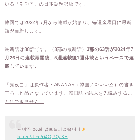
いる『귀야곡』の日本語翻訳版です。
韓国では2022年7月から連載が始まり、毎週金曜日に最新
話が更新します。
最新話は88話です。（3部の最新話）
3部の63話が2024年7
月26日に連載再開後、5週連載後1週休載というペースで連
載しています。
「鬼夜曲」は原作者・ANANAS（韓国／아나나스）の書き
下ろし作品となっています。韓国語で結末を先読みするこ
とはできません。
귀야곡 88화 업로드되었습니다
https://t.co/ri4OjPQJ3H