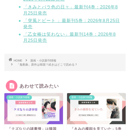
「きみとバラ色の日々」最新刊4巻：2026年8
月25日発売
「突風とビート 」最新刊5巻：2026年8月25日
発売
「乙女椿は笑わない」最新刊14巻：2026年8
月25日発売
HOME
漫画・小説新刊情報
「鬼夜曲」原作は韓国？続きはどこで読める？
あわせて読みたい
漫画・小説新刊情報
漫画・小説新刊情報
「クズなりの諸事情」は韓国
「きみの横顔を見ていた」5巻