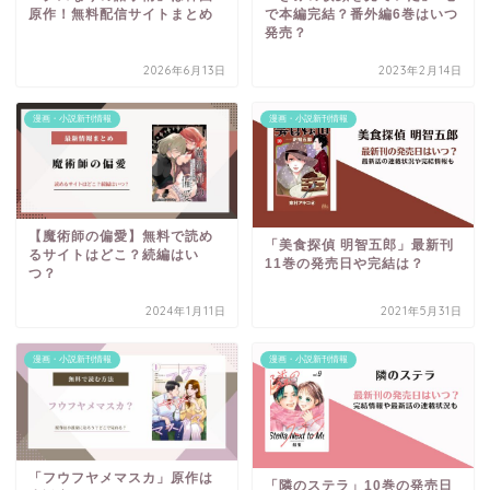
原作！無料配信サイトまとめ
で本編完結？番外編6巻はいつ
発売？
2026年6月13日
2023年2月14日
漫画・小説新刊情報
漫画・小説新刊情報
【魔術師の偏愛】無料で読め
「美食探偵 明智五郎」最新刊
るサイトはどこ？続編はい
11巻の発売日や完結は？
つ？
2024年1月11日
2021年5月31日
漫画・小説新刊情報
漫画・小説新刊情報
「フウフヤメマスカ」原作は
「隣のステラ」10巻の発売日