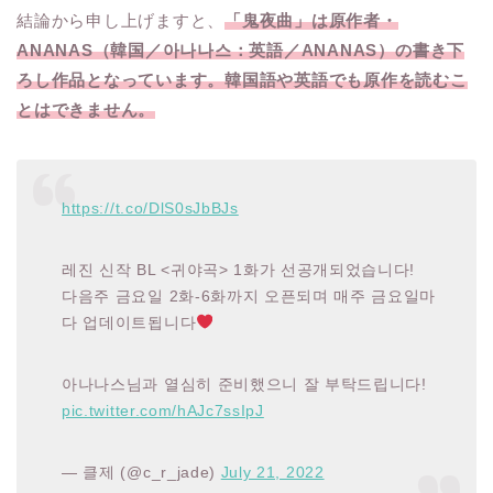
結論から申し上げますと、
「鬼夜曲」は原作者・
ANANAS（韓国／아나나스：英語／ANANAS）の書き下
ろし作品となっています。韓国語や英語でも原作を読むこ
とはできません。
https://t.co/DlS0sJbBJs
레진 신작 BL <귀야곡> 1화가 선공개되었습니다!
다음주 금요일 2화-6화까지 오픈되며 매주 금요일마
다 업데이트됩니다
아나나스님과 열심히 준비했으니 잘 부탁드립니다!
pic.twitter.com/hAJc7ssIpJ
— 클제 (@c_r_jade)
July 21, 2022