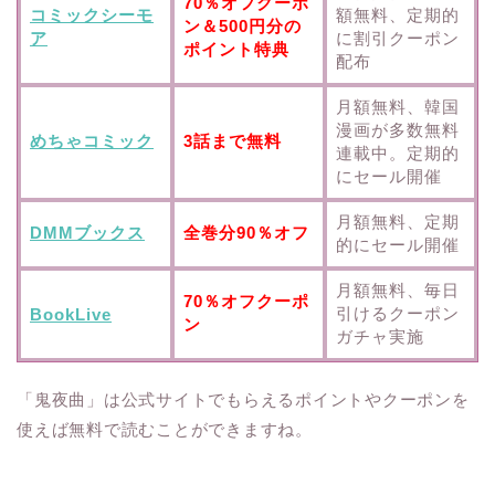
70％オフクーポ
コミックシーモ
額無料、定期的
ン＆500円分の
ア
に割引クーポン
ポイント特典
配布
月額無料、韓国
漫画が多数無料
めちゃコミック
3話まで無料
連載中。定期的
にセール開催
月額無料、定期
DMMブックス
全巻分90％オフ
的にセール開催
月額無料、毎日
70％オフクーポ
引けるクーポン
BookLive
ン
ガチャ実施
「鬼夜曲」は公式サイトでもらえるポイントやクーポンを
使えば無料で読むことができますね。