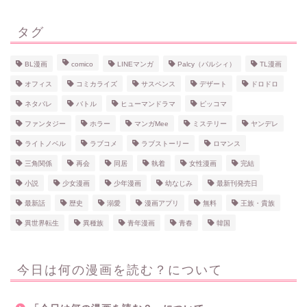
タグ
BL漫画
comico
LINEマンガ
Palcy（パルシィ）
TL漫画
オフィス
コミカライズ
サスペンス
デザート
ドロドロ
ネタバレ
バトル
ヒューマンドラマ
ピッコマ
ファンタジー
ホラー
マンガMee
ミステリー
ヤンデレ
ライトノベル
ラブコメ
ラブストーリー
ロマンス
三角関係
再会
同居
執着
女性漫画
完結
小説
少女漫画
少年漫画
幼なじみ
最新刊発売日
最新話
歴史
溺愛
漫画アプリ
無料
王族・貴族
異世界転生
異種族
青年漫画
青春
韓国
ホーム
今日は何の漫画を読む？について
ネタバレ・感想