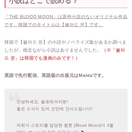
小説はどこで読める？
「THE BLOOD MOON」は原作小説のないオリジナル作品
です。韓国でのタイトルは【블러드 문】です。
韓国で【블러드 문】の小説やノベライズ版があるか調べま
したが、残念ながら小説はありませんでした。
（※「블러
드 문」は韓国でも漫画のみです！）
英語で先行配信、英語版の出版元はMantaです。
안녕하세요, 팔로워여러분!
좋은 소식이 있어 간만에 인사드립니다!
저희가 스토리를 담당한 웹툰 [Blood Moon]이 3월