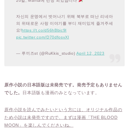
20일, Manta에 런칭 되었습니다
자신의 운명에서 벗어나기 위해 북부로 떠난 리네아
의 위태로운 사랑 이야기를 부디 재미있게 즐겨주세
요!
https://t.co/d56hBbic9l
pic.twitter.com/D70dfosvXl
— 루끼즈st (@RuKkis_studio)
April 12, 2023
原作小説の日本語版は未発売です。発売予定もありません
でした。
日本語版も漫画のみとなっています。
原作小説を読んでみたいという方には、オリジナル作品の
ため小説は未発売ですので、まずは漫画「THE BLOOD
MOON」を楽しんでくださいね。