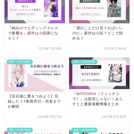
「純白のウエディングドレス
「僕のことだけ見てればいい
で復讐を」原作は小説家にな
のに」原作は小説？どこで読
ろう？
める？
2024年11月14日
2024年12月6日
漫画・小説新刊情報
漫画・小説新刊情報
「WITCHRIV（ウィッチリ
【宝石箱に愛をつめよう】完
ヴ）」は読切じゃない！あら
結した？3巻発売日・何巻まで
すじと最新連載情報まとめ
か解説
2025年11月21日
2025年10月30日
漫画・小説新刊情報
漫画・小説新刊情報