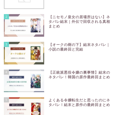
2
【ニセモノ皇女の居場所はない】ネ
タバレ結末｜外伝で回収される真相
まとめ
3
【オークの樹の下】結末ネタバレ｜
小説の最終回と完結
4
【正統派悪役令嬢の裏事情】結末の
ネタバレ！韓国の原作最終回まとめ
5
よくある令嬢転生だと思ったのにネ
タバレ！結末と原作の最終回まとめ