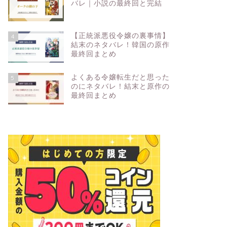
バレ｜小説の最終回と完結
【正統派悪役令嬢の裏事情】
4
結末のネタバレ！韓国の原作
最終回まとめ
よくある令嬢転生だと思った
5
のにネタバレ！結末と原作の
最終回まとめ