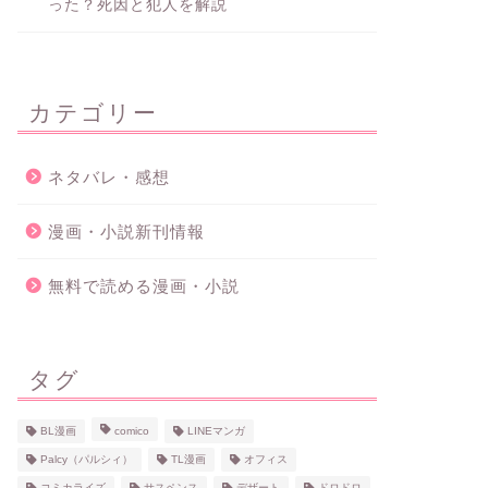
った？死因と犯人を解説
カテゴリー
ネタバレ・感想
漫画・小説新刊情報
無料で読める漫画・小説
タグ
BL漫画
comico
LINEマンガ
Palcy（パルシィ）
TL漫画
オフィス
コミカライズ
サスペンス
デザート
ドロドロ