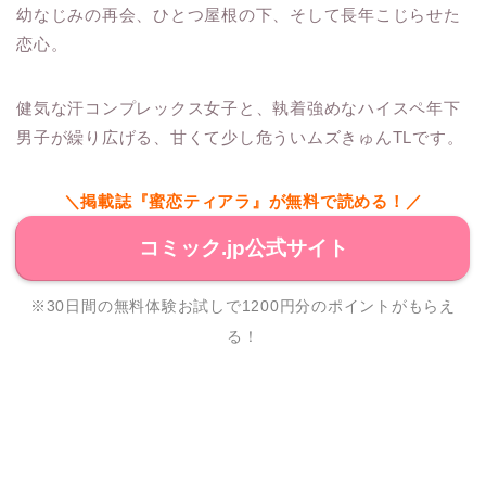
幼なじみの再会、ひとつ屋根の下、そして長年こじらせた
恋心。
健気な汗コンプレックス女子と、執着強めなハイスペ年下
男子が繰り広げる、甘くて少し危ういムズきゅんTLです。
＼掲載誌『蜜恋ティアラ』が無料で読める！／
コミック.jp公式サイト
※30日間の無料体験お試しで1200円分のポイントがもらえ
る！