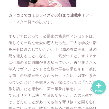
カドコミでコミカライズが30話まで連載中！
アー
ホーム
ス・スター発の小説です。
ネタバレ・感想
オリアナにとって、公爵家の嫡男ヴィンセントは、
優しくて一途な最愛の恋人だった。二人は学校生活
無料で読める漫画・小説
を幸せに過ごしていたが、十七歳の春に突然、謎の
死を迎えることになる。――気がつくと、オリアナ
漫画・小説新刊情報
は七歳の頃に時間が巻き戻っていた。再び迎えた入
学式でヴィンセントと念願の再会を果たすも、彼に
は前世の記憶が全くなかった。さらに、以前付き合
っていたという事実さえも、彼にとっては「ただの
作り話」だと思われ、第一印象は最悪に……。それ
MENU
でもオリアナは決して諦めなかった。この人生で
は、どんなことがあっても彼を守り抜くと固く心に
誓っていたのだ。彼を守るために懸命に傍に居続け