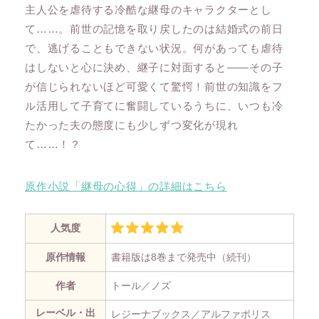
主人公を虐待する冷酷な継母のキャラクターとし
て……。前世の記憶を取り戻したのは結婚式の前日
で、逃げることもできない状況。何があっても虐待
はしないと心に決め、継子に対面すると――その子
が信じられないほど可愛くて驚愕！前世の知識をフ
ル活用して子育てに奮闘しているうちに、いつも冷
たかった夫の態度にも少しずつ変化が現れ
て……！？
原作小説「継母の心得」の詳細はこちら
人気度
原作情報
書籍版は8巻まで発売中（続刊）
作者
トール／ノズ
レーベル・出
レジーナブックス／アルファポリス