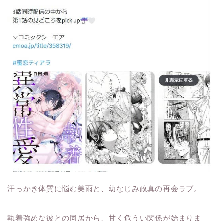
汗っかき体質に悩む美雨と、幼なじみ政真の再会ラブ。
執着強めな彼との同居から、甘く危うい関係が始まりま