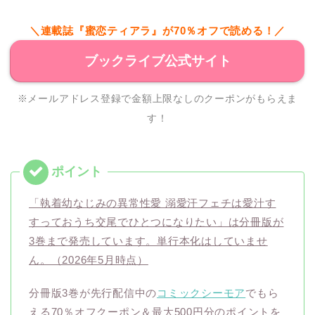
＼連載誌『蜜恋ティアラ』が70％オフで読める！／
ブックライブ公式サイト
※メールアドレス登録で金額上限なしのクーポンがもらえま
す！
「執着幼なじみの異常性愛 溺愛汗フェチは愛汁す
すっておうち交尾でひとつになりたい」は分冊版が
3巻まで発売しています。単行本化はしていませ
ん。（2026年5月時点）
分冊版3巻が先行配信中の
コミックシーモア
でもら
える70％オフクーポン＆最大500円分のポイントを