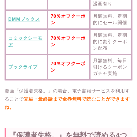
漫画有り
70％オフクーポ
月額無料、定期
DMMブックス
ン
的にセール開催
月額無料、定期
コミックシーモ
70％オフクーポ
的に割引クーポ
ア
ン
ン配布
月額無料、毎日
70％オフクーポ
ブックライブ
引けるクーポン
ン
ガチャ実施
漫画「保護者失格。」の場合、電子書籍サービスを利用す
ることで
完結・最終話まで全巻無料で読むことができます
ね。
『保護者失格。』を無料で読める4つ