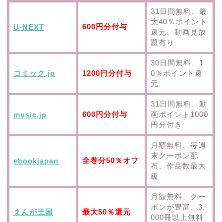
31日間無料、最
大40％ポイント
600円分付与
U-NEXT
還元、動画見放
題有り
30日間無料、1
コミック.jp
1200円分付与
0％ポイント還
元
31日間無料、動
600円分付与
画ポイント1000
music.jp
円分付き
月額無料、毎週
末クーポン配
全巻分50％オフ
ebookjapan
布、作品数最大
級
月額無料、クー
ポンが豊富、3,
まんが王国
最大50％還元
000冊以上無料