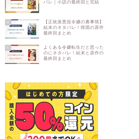
バレ｜小説の最終回と完結
【正統派悪役令嬢の裏事情】
4
結末のネタバレ！韓国の原作
最終回まとめ
よくある令嬢転生だと思った
5
のにネタバレ！結末と原作の
最終回まとめ