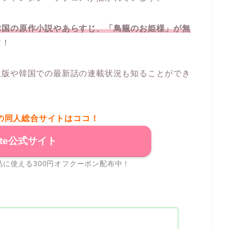
韓国の原作小説やあらすじ、「鳥籠のお姫様」が無
す！
訳版や韓国での最新話の連載状況も知ることができ
の同人総合サイトはココ！
ite公式サイト
に使える300円オフクーポン配布中！