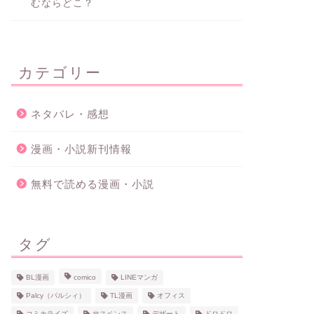
むならどこ？
カテゴリー
ネタバレ・感想
漫画・小説新刊情報
無料で読める漫画・小説
タグ
BL漫画
comico
LINEマンガ
Palcy（パルシィ）
TL漫画
オフィス
コミカライズ
サスペンス
デザート
ドロドロ