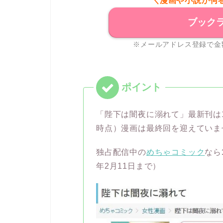
＼漫画や小説が何
ブック
※メールアドレス登録で金
「陛下は闇夜に溺れて」最新刊は1
時点）漫画は最終回を迎えていま
独占配信中の
めちゃコミック
なら
年2月11日まで）