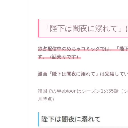
「陛下は闇夜に溺れて」
独占配信中のめちゃコミックでは、「陛下
す。（話売りです）
漫画「陛下は闇夜に溺れて」は完結して
韓国でのWebtoonはシーズン1の35話（
月時点）