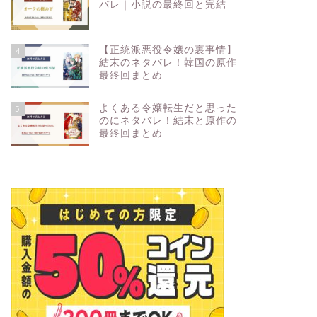
バレ｜小説の最終回と完結
【正統派悪役令嬢の裏事情】
4
結末のネタバレ！韓国の原作
最終回まとめ
よくある令嬢転生だと思った
5
のにネタバレ！結末と原作の
最終回まとめ