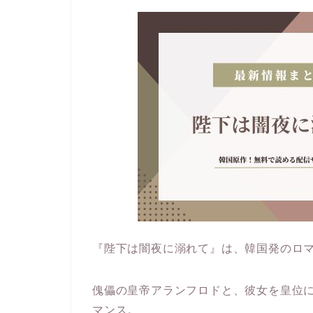
『陛下は闇夜に溺れて』は、韓国発のロ
傀儡の皇帝アランフロドと、彼女を皇位
マンス。